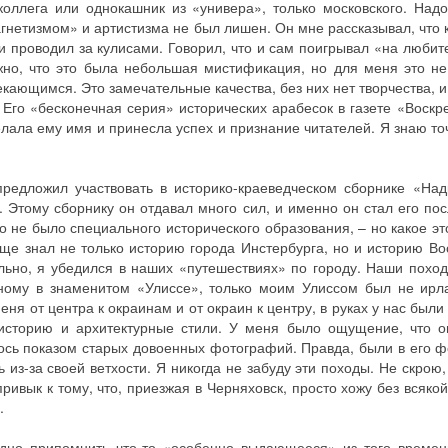
оллега или однокашник из «универа», только московского. Надо
нетизмом» и артистизма не был лишен. Он мне рассказывал, что к
 проводил за кулисами. Говорил, что и сам поигрывал «на любит
жно, что это была небольшая мистификация, но для меня это не
кающимся. Это замечательные качества, без них нет творчества, и
Его «бесконечная серия» исторических арабесок в газете «Воскр
лала ему имя и принесла успех и признание читателей. Я знаю точ
предложил участвовать в историко-краеведческом сборнике «Над
 Этому сборнику он отдавал много сил, и именно он стал его по
го не было специального исторического образования, – но какое э
е знал не только историю города Инстербурга, но и историю Во
ально, я убедился в наших «путешествиях» по городу. Наши похо
ному в знаменитом «Улиссе», только моим Улиссом был не ирл
ня от центра к окраинам и от окраин к центру, в руках у нас был
 историю и архитектурные стили. У меня было ощущение, что о
ось показом старых довоенных фотографий. Правда, были в его ф
из-за своей ветхости. Я никогда не забуду эти походы. Не скрою,
ривык к тому, что, приезжая в Черняховск, просто хожу без всяко
.
удно припомнить что-то «особенно выдающееся» из того времен