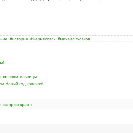
ение
история
Черняховск
михаил гусаков
м!
йство сожительницы
ем Новый год красиво!
в историю края »