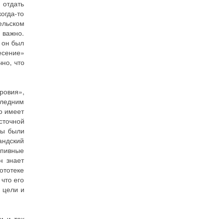
 отдать
огда-то
ельском
 важно.
 он был
есение»
но, что
ровия»,
следним
то имеет
сточной
ды были
андский
и пивные
н знает
ототеке
 что его
й цели и
и и тех