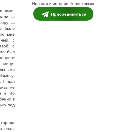
Новости и история Черняховска
с ними.
Присоединиться
пали за
сору за
ты было
 ко мне
нный, с
авой, с
Это был
ондент
о минут
альными
 Замечу,
. Я дал
ривычке
е и что
бенно в
ько под
 города
твовал.