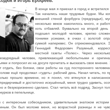
Ходюк и Игорь Ерофеев.
В конце мая я приехал в город и встретился 
Так начались наши трудовые будни. Мы ко
внешней стеной форбурга (предградья), му
несколько веков накопилось много, и рабо
хоть отбавляй. Буквально на второй день
подошел молодой человек, крепко сложе
тонкими усиками, в очках с золотой опр
сумкой наперевес. Он отрекомендовался. 
Геннадий Федорович Разумный, корресп
местной газеты «Полюс». Через нескольк
незаурядный человек, привлекающий любопытными и оригин
ьями и попросил их на досуге прочитать и высказать свое мнение.
т отдать, без боязни, свои работы на суд постороннего человека
 голове ещё продолжал «гудеть» рабочий день. Начал читать, по п
олько прошло времени, но я понял, что втянулся в написанно
 придирчивый и достаточно искушённый, меня трудно удивить, осо
но и безукоризненно сделано. Стал читать всё подряд. Заснул тол
окурков в пепельнице.
ы с интересным собеседником, удивительным знатоком истории
умным. Он был моложе меня, но возрастной разницы я не чувс