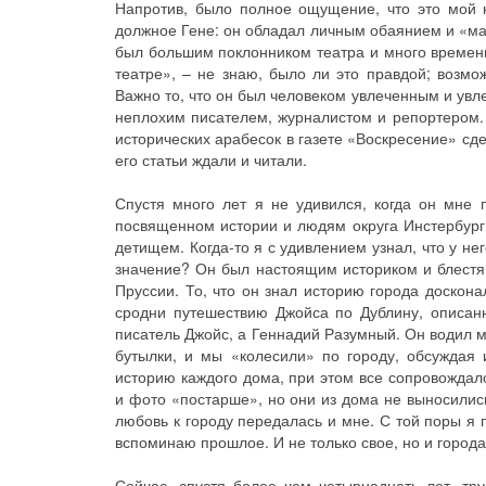
Напротив, было полное ощущение, что это мой к
должное Гене: он обладал личным обаянием и «маг
был большим поклонником театра и много времени
театре», – не знаю, было ли это правдой; возмо
Важно то, что он был человеком увлеченным и увле
неплохим писателем, журналистом и репортером. 
исторических арабесок в газете «Воскресение» сде
его статьи ждали и читали.
Спустя много лет я не удивился, когда он мне 
посвященном истории и людям округа Инстербург.
детищем. Когда-то я с удивлением узнал, что у не
значение? Он был настоящим историком и блестящ
Пруссии. То, что он знал историю города доскон
сродни путешествию Джойса по Дублину, описан
писатель Джойс, а Геннадий Разумный. Он водил ме
бутылки, и мы «колесили» по городу, обсуждая
историю каждого дома, при этом все сопровождал
и фото «постарше», но они из дома не выносились 
любовь к городу передалась и мне. С той поры я п
вспоминаю прошлое. И не только свое, но и города
Сейчас, спустя более чем четырнадцать лет, тр