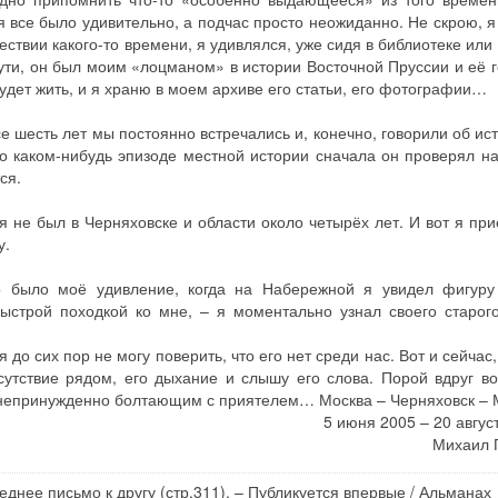
я все было удивительно, а подчас просто неожиданно. Не скрою, я
шествии какого-то времени, я удивлялся, уже сидя в библиотеке или
 сути, он был моим «лоцманом» в истории Восточной Пруссии и её 
будет жить, и я храню в моем архиве его статьи, его фотографии…
се шесть лет мы постоянно встречались и, конечно, говорили об ис
 о каком-нибудь эпизоде местной истории сначала он проверял на
ся.
я не был в Черняховске и области около четырёх лет. И вот я при
у.
во было моё удивление, когда на Набережной я увидел фигуру
строй походкой ко мне, – я моментально узнал своего старого
о сих пор не могу поверить, что его нет среди нас. Вот и сейчас,
утствие рядом, его дыхание и слышу его слова. Порой вдруг во
го непринужденно болтающим с приятелем… Москва – Черняховск – 
5 июня 2005 – 20 авгус
Михаил Г
еднее письмо к другу (стр.311). – Публикуется впервые / Альманах