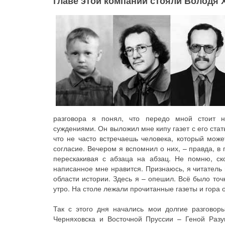
главе этой компании стояли Володя 
разговора я понял, что передо мной стоит 
суждениями. Он выложил мне кипу газет с его стат
что не часто встречаешь человека, который може
согласие. Вечером я вспомнил о них, – правда, в
перескакивая с абзаца на абзац. Не помню, ск
написанное мне нравится. Признаюсь, я читатель
области истории. Здесь я – опешил. Всё было точ
утро. На столе лежали прочитанные газеты и гора 
Так с этого дня начались мои долгие разговор
Черняховска и Восточной Пруссии – Геной Раз