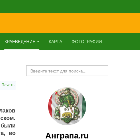
КРАЕВЕДЕНИЕ
КАРТА
ФОТОГРАФИИ
Искать...
Печать
лаков
ском.
 были
а, во
Анграпа.ru