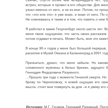
встреч, которые я провел в его обществе. Для мен
узнал именно от него, а не из книг. Потом, по про
что «это или это» я уже знаю, и знаю от него. По
Не сомневаюсь я также и в том, что память о нем 
Я работал в замке Георгенбург около шести лет. В
меня такое ощущение, что часть своих рассказов
потом отдавал в печать. Может быть, мне это кажет
В конце 90-х годов у меня был большой перерыв, 
раскопки в Музей Океана в Калининград в 2001 год
Признаться, думал, что меня забыли. Но како
сложенного мужчины в белых брюках, идущего бы
Геннадия Федоровича Разумного.
…Прошло три года с момента Гениной смерти. Но я д
брожу по Черняховску, я кожей ощущаю его прис
мысль: стоит мне повернуть за дом –и я увижу е
Источник:
М.Г. Гусаков. Геннадий Разумный. Посл