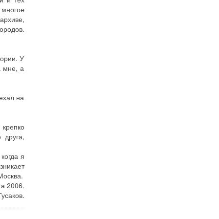
 многое
 архиве,
городов.
тории. У
 мне, а
ехал на
 крепко
 друга,
 когда я
зникает
Москва.
та 2006.
усаков.