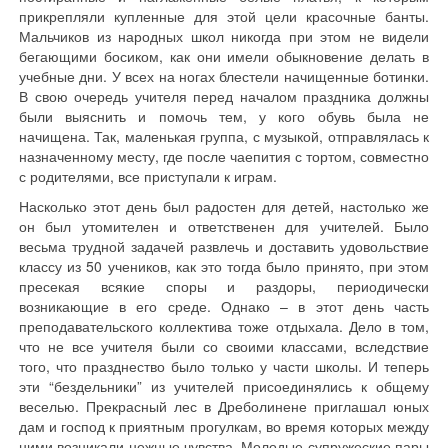
прикрепляли купленные для этой цели красочные банты.
Мальчиков из народных школ никогда при этом не видели
бегающими босиком, как они имели обыкновение делать в
учебные дни. У всех на ногах блестели начищенные ботинки.
В свою очередь учителя перед началом праздника должны
были выяснить и помочь тем, у кого обувь была не
начищена. Так, маленькая группа, с музыкой, отправлялась к
назначенному месту, где после чаепития с тортом, совместно
с родителями, все приступали к играм.
Насколько этот день был радостен для детей, настолько же
он был утомителен и ответственен для учителей. Было
весьма трудной задачей развлечь и доставить удовольствие
классу из 50 учеников, как это тогда было принято, при этом
пресекая всякие споры и раздоры, периодически
возникающие в его среде. Однако – в этот день часть
преподавательского коллектива тоже отдыхала. Дело в том,
что не все учителя были со своими классами, вследствие
того, что празднество было только у части школы. И теперь
эти “бездельники” из учителей присоединялись к общему
веселью. Прекрасный лес в Дреболинене приглашал юных
дам и господ к приятным прогулкам, во время которых между
ними возникали нежные чувства. Молодые супружеские пары