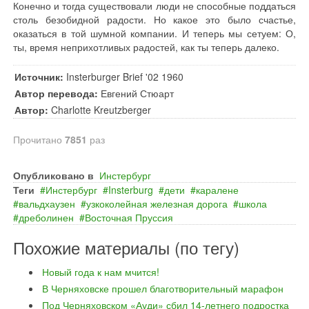
Конечно и тогда существовали люди не способные поддаться
столь безобидной радости. Но какое это было счастье,
оказаться в той шумной компании. И теперь мы сетуем: О,
ты, время неприхотливых радостей, как ты теперь далеко.
Источник:
Insterburger Brief '02 1960
Автор перевода:
Евгений Стюарт
Автор:
Charlotte Kreutzberger
Прочитано
7851
раз
Опубликовано в
Инстербург
Теги
Инстербург
Insterburg
дети
каралене
вальдхаузен
узкоколейная железная дорога
школа
дреболинен
Восточная Пруссия
Похожие материалы (по тегу)
Новый года к нам мчится!
В Черняховске прошел благотворительный марафон
Под Черняховском «Ауди» сбил 14-летнего подростка