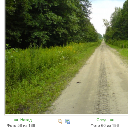
Назад
След.
Фото 58 из 186
Фото 60 из 186