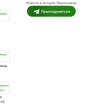
Новости и история Черняховска
Присоединиться
лица
со
о),