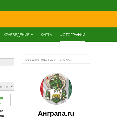
КРАЕВЕДЕНИЕ
КАРТА
ФОТОГРАФИИ
Искать...
ца
Анграпа.ru
ск