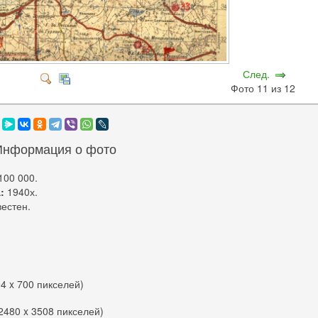
След.
Фото 11 из 12
Информация о фото
100 000.
:
1940х.
естен.
94 x 700 пикселей)
(2480 x 3508 пикселей)