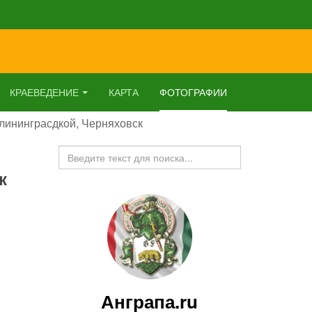
КРАЕВЕДЕНИЕ
КАРТА
ФОТОГРАФИИ
лининграсдкой, Черняховск
Искать...
к
Анграпа.ru