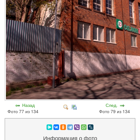
Назад
След.
Фото 77 из 134
Фото 79 из 134
Информация о фото