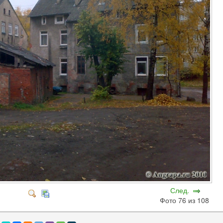
След.
Фото 76 из 108