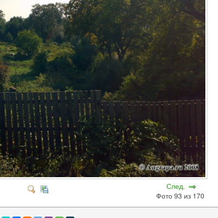
След.
Фото 93 из 170