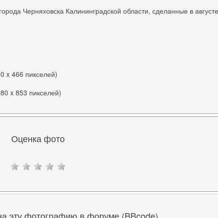
орода Черняховска Калининградской области, сделанные в август
00 x 466 пикселей)
280 x 853 пикселей)
Оценка фото
на эту фотографию в форуме (BBcode)