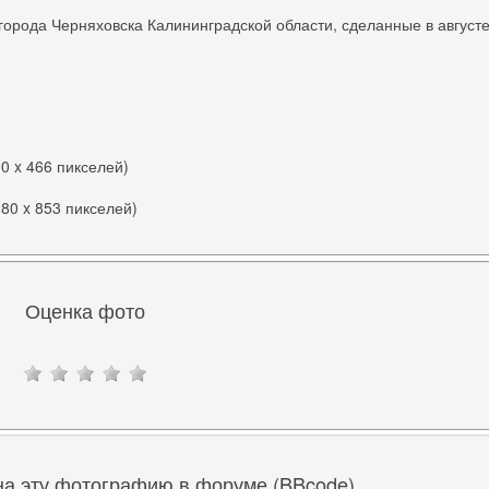
орода Черняховска Калининградской области, сделанные в август
00 x 466 пикселей)
280 x 853 пикселей)
Оценка фото
на эту фотографию в форуме (BBcode)