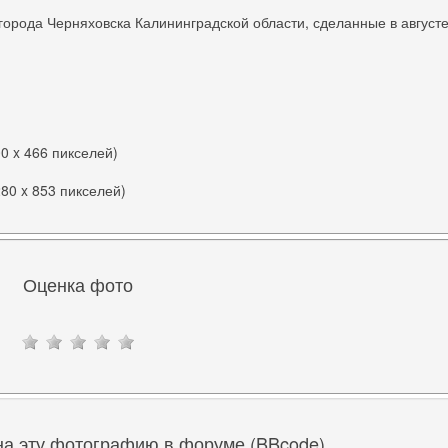
орода Черняховска Калининградской области, сделанные в август
00 x 466 пикселей)
280 x 853 пикселей)
Оценка фото
на эту фотографию в форуме (BBcode)