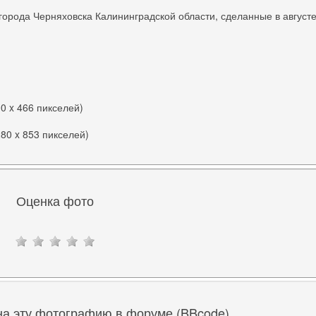
орода Черняховска Калининградской области, сделанные в август
00 x 466 пикселей)
280 x 853 пикселей)
Оценка фото
на эту фотографию в форуме (BBcode)