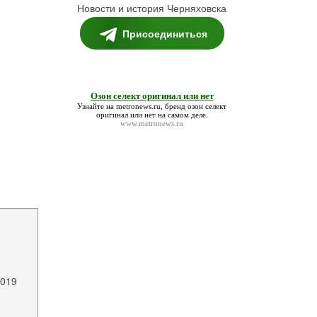
Новости и история Черняховска
Присоединиться
Озон селект оригинал или нет
Узнайте на metronews.ru, бренд
озон селект
оригинал или нет
на самом деле.
www.metronews.ru
2019