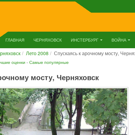
ГЛАВНАЯ
ЧЕРНЯХОВСК
ИНСТЕРБУРГ
ВОЙНА
рняховск
Лето 2008
Спускаясь к арочному мосту, Черня
чшие оценки
-
Самые популярные
рочному мосту, Черняховск