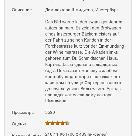
Описание
Дом доктора Шмидчена, Инстербург.
Das Bild wurde in den zwanziger Jahren
aufgenommen. Es zeigt den Brotwagen
eines Insterburger Bäckermeisters auf
der Fahrt zu seinen Kunden in der
Forchestrasse kurz vor der Ein-mündung
der Wilhelmstrasse. Die Arkaden links
gehören zum Dr. Schmidtschen Haus.
Картина была сделана в двадцатые
годы. Показывает машину с хлебом
инстербуржца-пекаря в поездке к его
клиентам на улице Форхер незадолго
до начала улицы Вильгельма. Аркады
принадлежат слева дому доктора
Шмидчена.
Просмотры
5590
Оценка
218.11 Кб (700 x 439 пикселей)
Размер файла