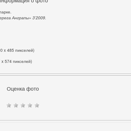
Информация о фото
парке.
ерега Анграпы» 3’2009.
00 x 485 пикселей)
7 x 574 пикселей)
Оценка фото