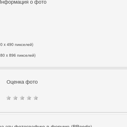
Информация о фото
00 x 490 пикселей)
280 x 896 пикселей)
Оценка фото
на эту фотографию в форуме (BBcode)