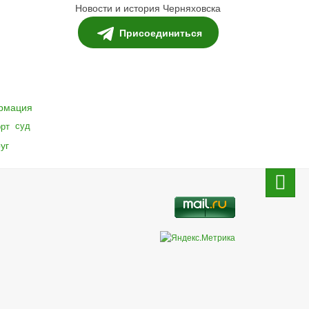
Новости и история Черняховска
Присоединиться
рмация
суд
орт
уг