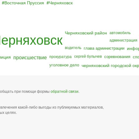
Восточная Пруссия
Черняховск
Черняховский район
ерняховск
автомобиль
администрация
водитель
глава администрации
инфо
лиция
происшествие
сергей булычев
соревнования
прокуратура
сп
уголовное дело
черняховский городской окр
сообщать при помощи формы
обратной связи
.
звлечения какой-либо выгоды из публикуемых материалов,
ых целях.