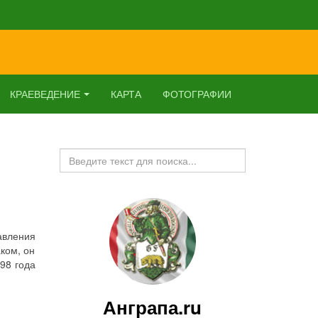
КРАЕВЕДЕНИЕ
КАРТА
ФОТОГРАФИИ
Искать...
авления
ком, он
98 года
Анграпа.ru