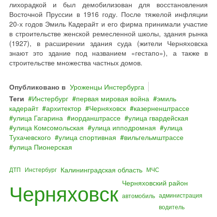
лихорадкой и был демобилизован для восстановления
Восточной Пруссии в 1916 году. После тяжелой инфляции
20-х годов Эмиль Кадерайт и его фирма принимали участие
в строительстве женской ремесленной школы, здания рынка
(1927), в расширении здания суда (жители Черняховска
знают это здание под названием «гестапо»), а также в
строительстве множества частных домов.
Опубликовано в
Уроженцы Инстербурга
Теги
Инстербург
первая мировая война
эмиль
кадерайт
архитектор
Черняховск
казерненштрассе
улица Гагарина
иорданштрассе
улица гвардейская
улица Комсомольская
улица ипподромная
улица
Тухачевского
улица спортивная
вильгельмштрассе
улица Пионерская
Калининградская область
ДТП
Инстербург
МЧС
Черняховский район
Черняховск
администрация
автомобиль
водитель