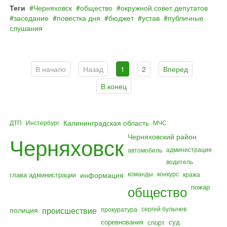
Теги
Черняховск
общество
окружной совет депутатов
заседание
повестка дня
бюджет
устав
публичные
слушания
В начало
Назад
1
2
Вперед
В конец
Калининградская область
ДТП
Инстербург
МЧС
Черняховский район
Черняховск
администрация
автомобиль
водитель
команды
конкурс
глава администрации
информация
кража
общество
пожар
полиция
происшествие
сергей булычев
прокуратура
соревнования
суд
спорт