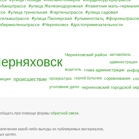
нбанштрассе
улица Железнодорожная
памятник мать–германи
ссе
улица туннельная
гартенштрассе
улица садовая
ьгельмштрассе
улица Пионерская
ульменплатц
форхештрассе
обермюленштрассе
Черняховск
достопримечательности
Черняховский район
ерняховск
автомобиль
администрация
водитель
глава администрации
инфо
лиция
происшествие
сергей булычев
соревнования
прокуратура
сп
уголовное дело
черняховский городской окр
сообщать при помощи формы
обратной связи
.
звлечения какой-либо выгоды из публикуемых материалов,
ых целях.