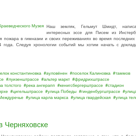
Наш земляк, Гельмут Шмидт, напис
интересных эссе для Писем из Инстерб
я пожара в гимназии и своих переживаниях во время последних
4 года. Следуя хронологии событий мы хотим начать с доклад
елок константиновка
ауловёнен
поселок Калиновка
таммов
се
луизенштрассе
альтер маркт
фридрихштрассе
а толстого
река ангерапп
кенигсбергерштрассе
стадион
ирхе
цигельштрассе
улица Победы
гинденбургштрассе
улиц
Междуречье
улица карла маркса
улица гвардейская
улица те
в Черняховске