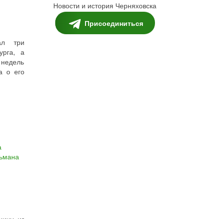
Новости и история Черняховска
Присоединиться
ал три
урга, а
 недель
а о его
а
льмана