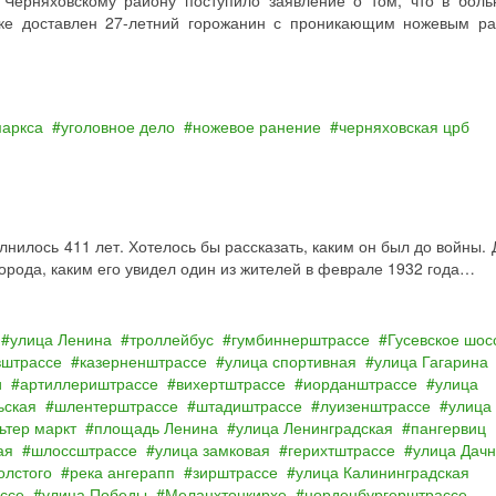
 Черняховскому району поступило заявление о том, что в боль
ске доставлен 27-летний горожанин с проникающим ножевым р
маркса
уголовное дело
ножевое ранение
черняховская црб
олнилось 411 лет. Хотелось бы рассказать, каким он был до войны.
орода, каким его увидел один из жителей в феврале 1932 года…
улица Ленина
троллейбус
гумбиннерштрассе
Гусевское шос
вштрассе
казерненштрассе
улица спортивная
улица Гагарина
и
артиллериштрассе
вихертштрассе
иорданштрассе
улица
ьская
шлентерштрассе
штадиштрассе
луизенштрассе
улица
ьтер маркт
площадь Ленина
улица Ленинградская
пангервиц
ая
шлоссштрассе
улица замковая
герихтштрассе
улица Дач
олстого
река ангерапп
зирштрассе
улица Калининградская
ссе
улица Победы
Меланхтонкирхе
норденбургерштрассе