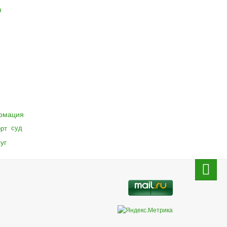
я
рмация
суд
орт
уг