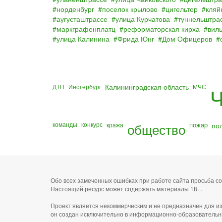
норденбург
поселок крылово
цигельтор
кляй
аугусташтрассе
улица Курчатова
туннельштра
маркграфенплатц
реформаторская кирха
вил
улица Калинина
Фрида Юнг
Дом Офицеров
Калининградская область
ДТП
Инстербург
МЧС
Ч
команды
конкурс
общество
пожар
по
кража
Обо всех замеченных ошибках при работе сайта просьба 
Настоящий ресурс может содержать материалы 18+.
Проект является некоммерческим и не предназначен для и
он создан исключительно в информационно-образовательн