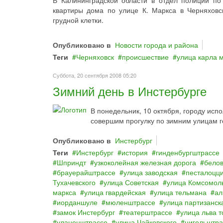
В Калининградской области в отдел полиции по
квартиры дома по улице К. Маркса в Черняхов
грудной клетки.
Опубликовано в
Новости города и района
Теги
Черняховск
происшествие
улица карла 
Суббота, 20 сентября 2008 05:20
Зимний день в Инстербурге
В понедельник, 10 октября, городу исп
совершим прогулку по зимним улицам г
Опубликовано в
Инстербург
Теги
Инстербург
история
гинденбургштрассе
Шприндт
узкоколейная железная дорога
бело
брауерайштрассе
улица заводская
песталоцц
Тухачевского
улица Советская
улица Комсомол
маркса
улица гвардейская
улица тельмана
ал
иорданшуле
мюленштрассе
улица партизанск
замок Инстербург
театерштрассе
улица льва т
уланенштрассе
улица Чайковского
цигельштра