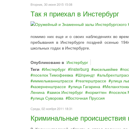
Вторник, 30 июня 2015 15:08
Так я приехал в Инстербург
помимо них еще и о своих наблюдениях во врем
пребывания в Инстербурге поздней осенью 194
школьных годах в Инстербурге.
Опубликовано в
Инстербург
Теги
Инстербург
Insterburg
киселькейме
пос
поселок Тимофеевка
Шприндт
альбрехтштрас
иммельманнштрассе
театерштрассе
улица льв
казерненштрассе
улица Гагарина
Меланхтонк
Ленина
замок Инстербург
норкиттен
поселок 
улица Суворова
Восточная Пруссия
Среда, 02 ноября 2011 18:31
Криминальные происшествия 