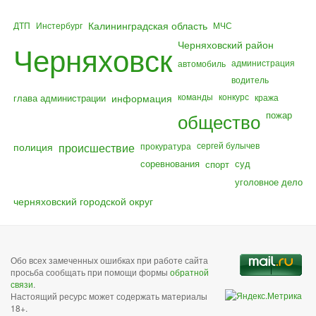
Калининградская область
ДТП
Инстербург
МЧС
Черняховский район
Черняховск
администрация
автомобиль
водитель
команды
конкурс
глава администрации
информация
кража
общество
пожар
полиция
происшествие
сергей булычев
прокуратура
соревнования
суд
спорт
уголовное дело
черняховский городской округ
Обо всех замеченных ошибках при работе сайта
просьба сообщать при помощи формы
обратной
связи
.
Настоящий ресурс может содержать материалы
18+.