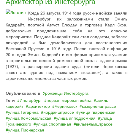
Архитектор из Инстербурга
Когда 26 августа 1914 года русские войска заняли
Инстербург, их заложниками стали Эмиль
Кадерайт, портной Август Блюдау и торговец Карл Эфа,
добровольно предложившие себя на это опасное
мероприятие. Позднее Кадерайт сам стал солдатом, заболел
лихорадкой и был демобилизован для восстановления
Восточной Пруссии в 1916 году. После тяжелой инфляции
20-х годов Эмиль Кадерайт и его фирма принимали участие
в строительстве женской ремесленной школы, здания рынка
(1927), в расширении здания суда (жители Черняховска
знают это здание под названием «гестапо»), а также в
строительстве множества частных домов.
Опубликовано в
Уроженцы Инстербурга
Теги
Инстербург
первая мировая война
эмиль
кадерайт
архитектор
Черняховск
казерненштрассе
улица Гагарина
иорданштрассе
улица гвардейская
улица Комсомольская
улица ипподромная
улица
Тухачевского
улица спортивная
вильгельмштрассе
улица Пионерская