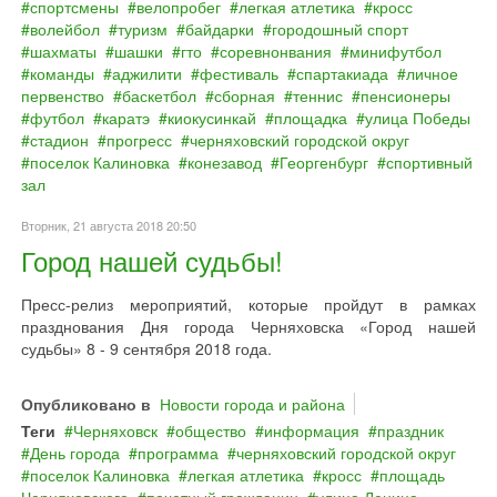
спортсмены
велопробег
легкая атлетика
кросс
волейбол
туризм
байдарки
городошный спорт
шахматы
шашки
гто
соревнонвания
минифутбол
команды
аджилити
фестиваль
спартакиада
личное
первенство
баскетбол
сборная
теннис
пенсионеры
футбол
каратэ
киокусинкай
площадка
улица Победы
стадион
прогресс
черняховский городской округ
поселок Калиновка
конезавод
Георгенбург
спортивный
зал
Вторник, 21 августа 2018 20:50
Город нашей судьбы!
Пресс-релиз мероприятий, которые пройдут в рамках
празднования Дня города Черняховска «Город нашей
судьбы» 8 - 9 сентября 2018 года.
Опубликовано в
Новости города и района
Теги
Черняховск
общество
информация
праздник
День города
программа
черняховский городской округ
поселок Калиновка
легкая атлетика
кросс
площадь
Черняховского
почетный гражданин
улица Ленина