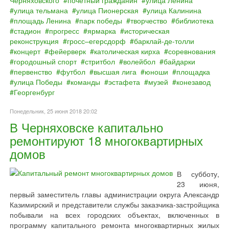
улица тельмана
улица Пионерская
улица Калинина
площадь Ленина
парк победы
творчество
библиотека
стадион
прогресс
ярмарка
историческая
реконструкция
гросс–егерсдорф
барклай‐де‐толли
концерт
фейерверк
католическая кирха
соревнования
городошный спорт
стритбол
волейбол
байдарки
первенство
футбол
высшая лига
юноши
площадка
улица Победы
команды
эстафета
музей
конезавод
Георгенбург
Понедельник, 25 июня 2018 20:02
В Черняховске капитально
ремонтируют 18 многоквартирных
домов
В субботу,
23 июня,
первый заместитель главы администрации округа Александр
Казимирский и представители службы заказчика-застройщика
побывали на всех городских объектах, включенных в
программу капитального ремонта многоквартирных жилых