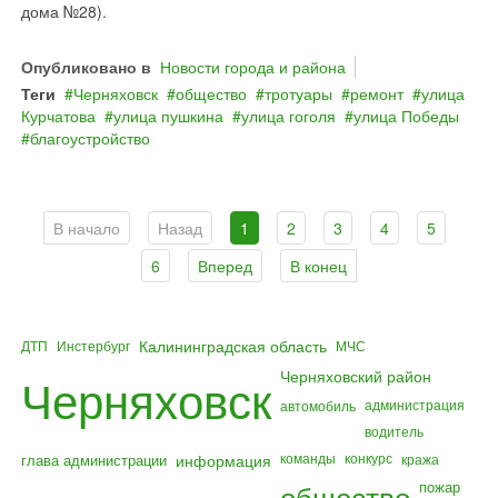
дома №28).
Опубликовано в
Новости города и района
Теги
Черняховск
общество
тротуары
ремонт
улица
Курчатова
улица пушкина
улица гоголя
улица Победы
благоустройство
В начало
Назад
1
2
3
4
5
6
Вперед
В конец
Калининградская область
ДТП
Инстербург
МЧС
Черняховский район
Черняховск
администрация
автомобиль
водитель
команды
конкурс
глава администрации
информация
кража
общество
пожар