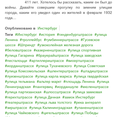
411 лет. Хотелось бы рассказать, каким он был до
войны. Давайте совершим прогулку по зимним улицам
города, каким его увидел один из жителей в феврале 1932
года…
Опубликовано в
Инстербург
Теги
Инстербург
история
гинденбургштрассе
улица
Ленина
троллейбус
гумбиннерштрассе
Гусевское
шоссе
Шприндт
узкоколейная железная дорога
беловштрассе
казерненштрассе
улица спортивная
улица Гагарина
брауерайштрассе
улица заводская
песталоцци
артиллериштрассе
вихертштрассе
иорданштрассе
улица Тухачевского
улица Советская
улица Комсомольская
шлентерштрассе
штадиштрассе
луизенштрассе
улица карла маркса
улица гвардейская
улица тельмана
альтер маркт
площадь Ленина
улица
Ленинградская
пангервиц
иорданшуле
мюленштрассе
улица партизанская
шлоссштрассе
улица замковая
герихтштрассе
улица Дачная
замок Инстербург
театерштрассе
улица льва толстого
река ангерапп
зирштрассе
улица Калининградская
уланенштрассе
улица Чайковского
цигельштрассе
улица Победы