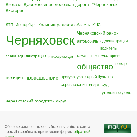
вокзал
узкоколейная железная дорога
Черняховск
история
Калининградская область
ДТП
Инстербург
МЧС
Черняховский район
Черняховск
администрация
автомобиль
водитель
команды
конкурс
глава администрации
информация
кража
общество
пожар
полиция
происшествие
сергей булычев
прокуратура
соревнования
суд
спорт
уголовное дело
черняховский городской округ
Обо всех замеченных ошибках при работе сайта
просьба сообщать при помощи формы
обратной
связи
.