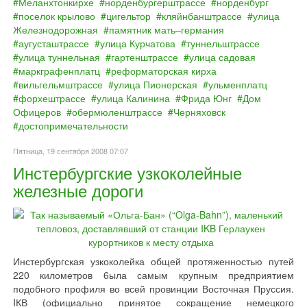
Меланхтонкирхе
норденбургерштрассе
норденбург
поселок крылово
цигельтор
кляйнбанштрассе
улица
Железнодорожная
памятник мать–германия
аугусташтрассе
улица Курчатова
туннельштрассе
улица туннельная
гартенштрассе
улица садовая
маркграфенплатц
реформаторская кирха
вильгельмштрассе
улица Пионерская
ульменплатц
форхештрассе
улица Калинина
Фрида Юнг
Дом
Офицеров
обермюленштрассе
Черняховск
достопримечательности
Пятница, 19 сентября 2008 07:07
Инстербургские узкоколейные
железные дороги
Инстербургская узкоколейка общей протяженностью путей
220 километров 6ыла самым крупным предприятием
подобного профиля во всей провинции Восточная Пруссия.
IКВ (официально принятое сокращение немецкого