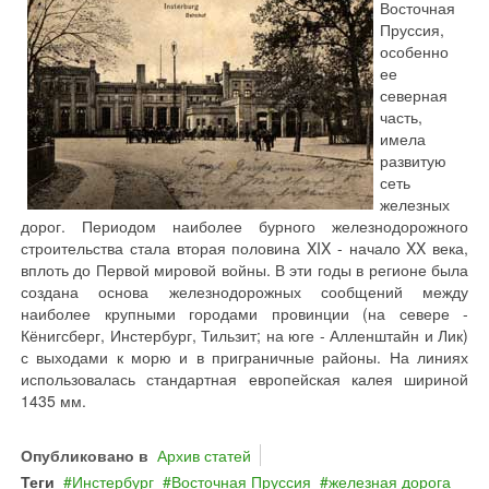
Восточная
Пруссия,
особенно
ее
северная
часть,
имела
развитую
сеть
железных
дорог. Периодом наиболее бурного железнодорожного
строительства стала вторая половина XIX - начало XX века,
вплоть до Первой мировой войны. В эти годы в регионе была
создана основа железнодорожных сообщений между
наиболее крупными городами провинции (на севере -
Кёнигсберг, Инстербург, Тильзит; на юге - Алленштайн и Лик)
с выходами к морю и в приграничные районы. На линиях
использовалась стандартная европейская калея шириной
1435 мм.
Опубликовано в
Архив статей
Теги
Инстербург
Восточная Пруссия
железная дорога