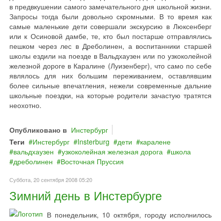
в предвкушении самого замечательного дня школьной жизни.
Запросы тогда были довольно скромными. В то время как
самые маленькие дети совершали экскурсию в Люксенберг
или к Осиновой дамбе, те, кто был постарше отправлялись
пешком через лес в Дреболинен, а воспитанники старшей
школы ездили на поезде в Вальдхаузен или по узкоколейной
железной дороге в Каралине (Луизенберг), что само по себе
являлось для них большим переживанием, оставлявшим
более сильные впечатления, нежели современные дальние
школьные поездки, на которые родители зачастую тратятся
неохотно.
Опубликовано в
Инстербург
Теги
Инстербург
Insterburg
дети
каралене
вальдхаузен
узкоколейная железная дорога
школа
дреболинен
Восточная Пруссия
Суббота, 20 сентября 2008 05:20
Зимний день в Инстербурге
В понедельник, 10 октября, городу исполнилось