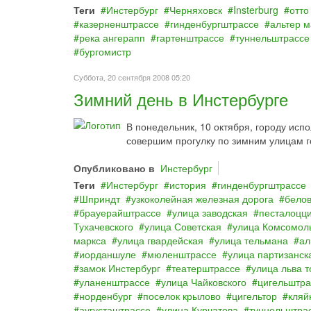
Теги
Инстербург
Черняховск
Insterburg
отто
казерненштрассе
гинденбургштрассе
альтер м
река ангерапп
гартенштрассе
туннельштрассе
бургомистр
Суббота, 20 сентября 2008 05:20
Зимний день в Инстербурге
В понедельник, 10 октября, городу исп
совершим прогулку по зимним улицам г
Опубликовано в
Инстербург
Теги
Инстербург
история
гинденбургштрассе
Шприндт
узкоколейная железная дорога
бело
брауерайштрассе
улица заводская
песталоцц
Тухачевского
улица Советская
улица Комсомол
маркса
улица гвардейская
улица тельмана
ал
иорданшуле
мюленштрассе
улица партизанск
замок Инстербург
театерштрассе
улица льва т
уланенштрассе
улица Чайковского
цигельштра
норденбург
поселок крылово
цигельтор
кляй
аугусташтрассе
улица Курчатова
туннельштра