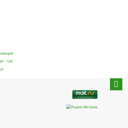
рмация
суд
орт
уг