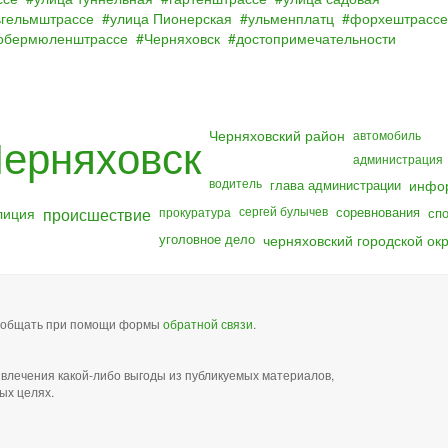
ьгельмштрассе
улица Пионерская
ульменплатц
форхештрассе
обермюленштрассе
Черняховск
достопримечательности
Черняховский район
ерняховск
автомобиль
администрация
водитель
глава администрации
инфо
лиция
происшествие
сергей булычев
соревнования
прокуратура
сп
уголовное дело
черняховский городской окр
сообщать при помощи формы
обратной связи
.
звлечения какой-либо выгоды из публикуемых материалов,
ых целях.