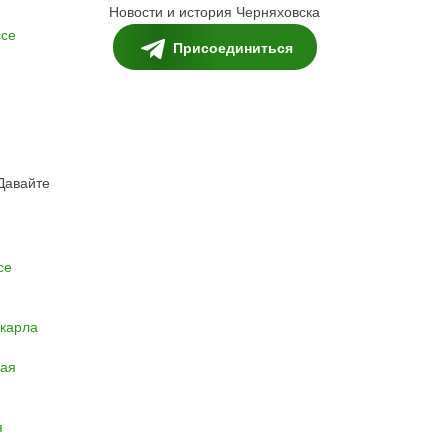
Новости и история Черняховска
ссе
Присоединиться
 Давайте
се
 карла
ная
я