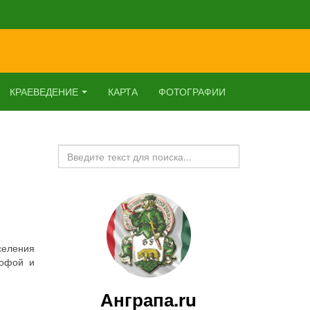
КРАЕВЕДЕНИЕ
КАРТА
ФОТОГРАФИИ
Искать...
селения
рофой и
Анграпа.ru