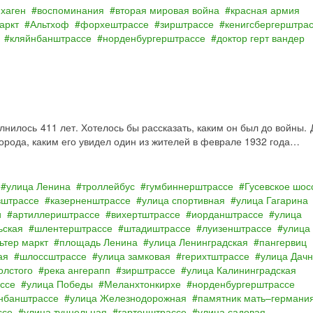
 хаген
воспоминания
вторая мировая война
красная армия
аркт
Альтхоф
форхештрассе
зирштрассе
кенигсбергерштра
кляйнбанштрассе
норденбургерштрассе
доктор герт вандер
олнилось 411 лет. Хотелось бы рассказать, каким он был до войны.
орода, каким его увидел один из жителей в феврале 1932 года…
улица Ленина
троллейбус
гумбиннерштрассе
Гусевское шос
вштрассе
казерненштрассе
улица спортивная
улица Гагарина
и
артиллериштрассе
вихертштрассе
иорданштрассе
улица
ьская
шлентерштрассе
штадиштрассе
луизенштрассе
улица
ьтер маркт
площадь Ленина
улица Ленинградская
пангервиц
ая
шлоссштрассе
улица замковая
герихтштрассе
улица Дач
олстого
река ангерапп
зирштрассе
улица Калининградская
ссе
улица Победы
Меланхтонкирхе
норденбургерштрассе
нбанштрассе
улица Железнодорожная
памятник мать–германи
ссе
улица туннельная
гартенштрассе
улица садовая