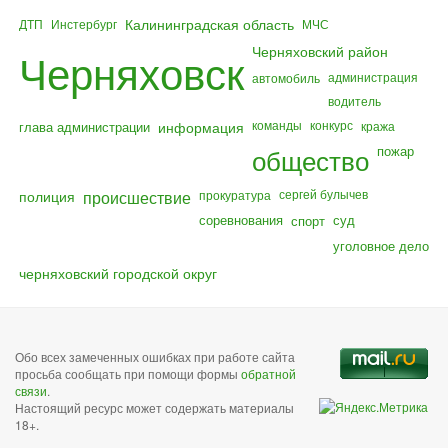
Калининградская область
ДТП
Инстербург
МЧС
Черняховский район
Черняховск
администрация
автомобиль
водитель
команды
конкурс
глава администрации
информация
кража
общество
пожар
полиция
происшествие
сергей булычев
прокуратура
соревнования
суд
спорт
уголовное дело
черняховский городской округ
Обо всех замеченных ошибках при работе сайта
просьба сообщать при помощи формы
обратной
связи
.
Настоящий ресурс может содержать материалы
18+.