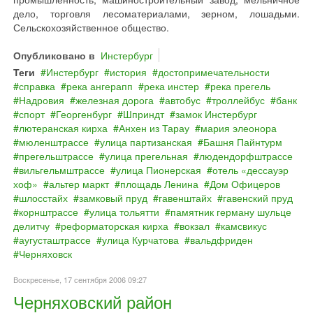
дело, торговля лесоматериалами, зерном, лошадьми.
Сельскохозяйственное общество.
Опубликовано в
Инстербург
Теги
Инстербург
история
достопримечательности
справка
река ангерапп
река инстер
река прегель
Надровия
железная дорога
автобус
троллейбус
банк
спорт
Георгенбург
Шприндт
замок Инстербург
лютеранская кирха
Анхен из Тарау
мария элеонора
мюленштрассе
улица партизанская
Башня Пайнтурм
прегельштрассе
улица прегельная
людендорфштрассе
вильгельмштрассе
улица Пионерская
отель «дессауэр
хоф»
альтер маркт
площадь Ленина
Дом Офицеров
шлосстайх
замковый пруд
гавенштайх
гавенский пруд
корнштрассе
улица тольятти
памятник герману шульце
делитчу
реформаторская кирха
вокзал
камсвикус
аугусташтрассе
улица Курчатова
вальдфриден
Черняховск
Воскресенье, 17 сентября 2006 09:27
Черняховский район