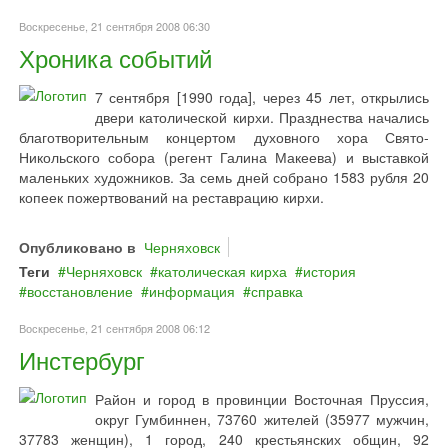
Воскресенье, 21 сентября 2008 06:30
Хроника событий
7 сентября [1990 года], через 45 лет, открылись
двери католической кирхи. Празднества начались
благотворительным концертом духовного хора Свято-
Никольского собора (регент Галина Макеева) и выставкой
маленьких художников. За семь дней собрано 1583 рубля 20
копеек пожертвований на реставрацию кирхи.
Опубликовано в
Черняховск
Теги
Черняховск
католическая кирха
история
восстановление
информация
справка
Воскресенье, 21 сентября 2008 06:12
Инстербург
Район и город в провинции Восточная Пруссия,
округ Гумбиннен, 73760 жителей (35977 мужчин,
37783 женщин), 1 город, 240 крестьянских общин, 92