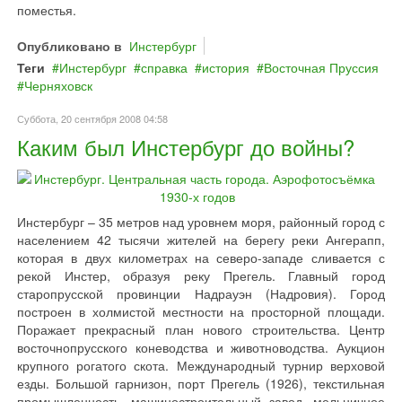
поместья.
Опубликовано в
Инстербург
Теги
Инстербург
справка
история
Восточная Пруссия
Черняховск
Суббота, 20 сентября 2008 04:58
Каким был Инстербург до войны?
Инстербург – 35 метров над уровнем моря, районный город с
населением 42 тысячи жителей на берегу реки Ангерапп,
которая в двух километрах на северо-западе сливается с
рекой Инстер, образуя реку Прегель. Главный город
старопрусской провинции Надрауэн (Надровия). Город
построен в холмистой местности на просторной площади.
Поражает прекрасный план нового строительства. Центр
восточнопрусского коневодства и животноводства. Аукцион
крупного рогатого скота. Международный турнир верховой
езды. Большой гарнизон, порт Прегель (1926), текстильная
промышленность, машиностроительный завод, мельничное