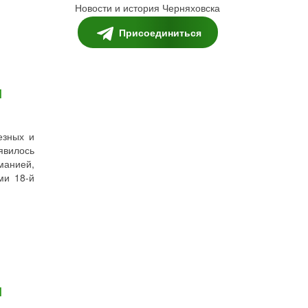
Новости и история Черняховска
Присоединиться
и
езных и
явилось
манией,
ми 18-й
и