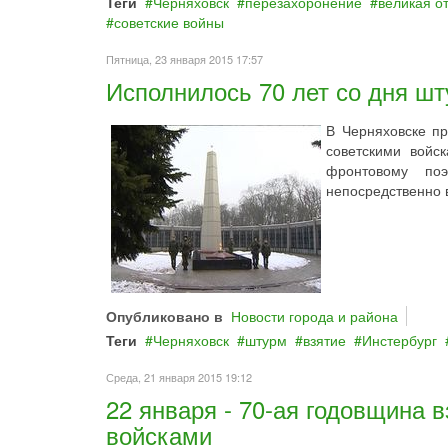
Теги
Черняховск
перезахоронение
великая о
советские войны
Пятница, 23 января 2015 17:57
Исполнилось 70 лет со дня ш
В Черняховске п
советскими войс
фронтовому поэ
непосредственно 
Опубликовано в
Новости города и района
Теги
Черняховск
штурм
взятие
Инстербург
Среда, 21 января 2015 19:12
22 января - 70-ая годовщина 
войсками