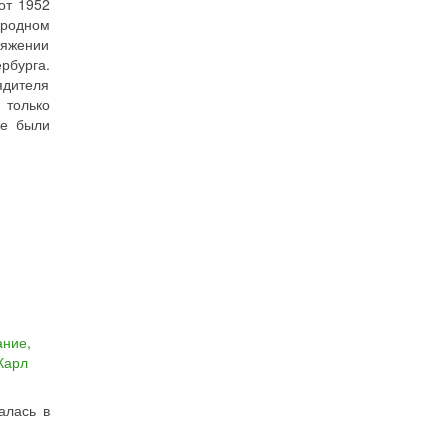
от 1952
 родном
тяжении
рбурга.
ядителя
 только
не были
алась в