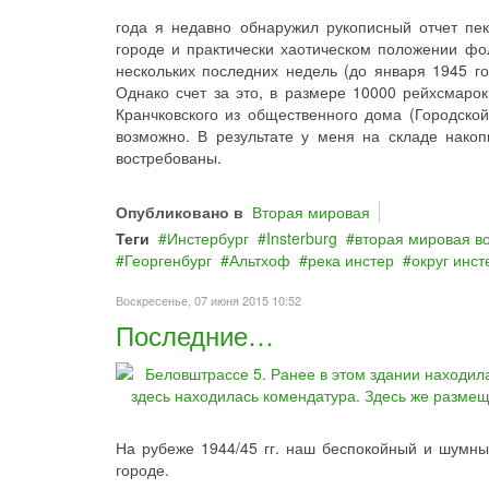
года я недавно обнаружил рукописный отчет пе
городе и практически хаотическом положении фол
нескольких последних недель (до января 1945 го
Однако счет за это, в размере 10000 рейхсмарок
Кранчковского из общественного дома (Городской
возможно. В результате у меня на складе нако
востребованы.
Опубликовано в
Вторая мировая
Теги
Инстербург
Insterburg
вторая мировая в
Георгенбург
Альтхоф
река инстер
округ инст
Воскресенье, 07 июня 2015 10:52
Последние…
На рубеже 1944/45 гг. наш беспокойный и шумный
городе.