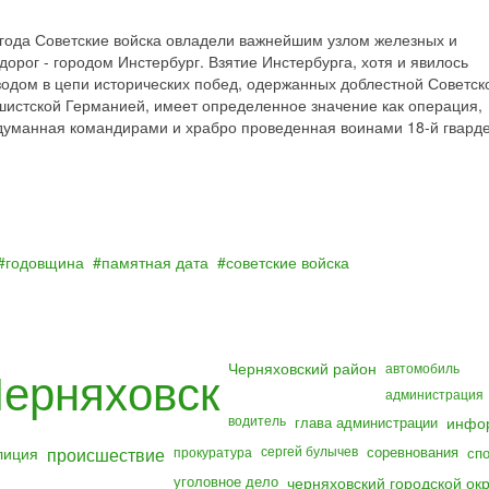
 года Советские войска овладели важнейшим узлом железных и
орог - городом Инстербург. Взятие Инстербурга, хотя и явилось
одом в цепи исторических побед, одержанных доблестной Советск
истской Германией, имеет определенное значение как операция,
думанная командирами и храбро проведенная воинами 18-й гвард
годовщина
памятная дата
советские войска
Черняховский район
ерняховск
автомобиль
администрация
водитель
глава администрации
инфо
лиция
происшествие
сергей булычев
соревнования
прокуратура
сп
уголовное дело
черняховский городской окр