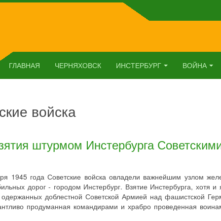
ГЛАВНАЯ
ЧЕРНЯХОВСК
ИНСТЕРБУРГ
ВОЙНА
ские войска
взятия штурмом Инстербурга Советским
аря 1945 года Советские войска овладели важнейшим узлом жел
ильных дорог - городом Инстербург. Взятие Инстербурга, хотя и 
, одержанных доблестной Советской Армией над фашистской Гер
лантливо продуманная командирами и храбро проведенная воина