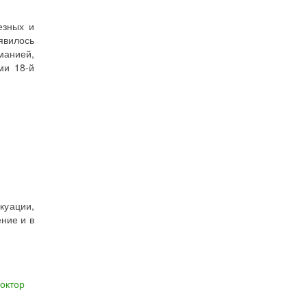
езных и
явилось
манией,
ми 18-й
куации,
ние и в
октор