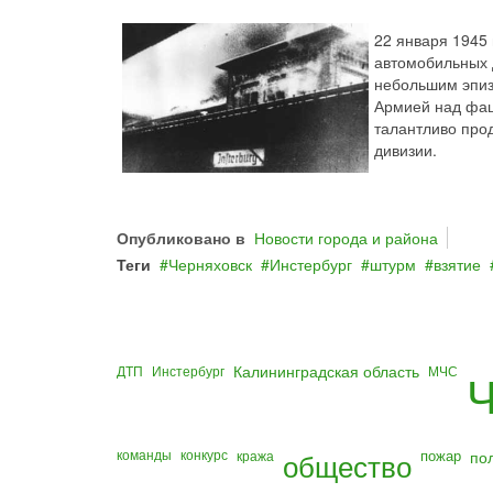
22 января 1945
автомобильных д
небольшим эпиз
Армией над фаш
талантливо про
дивизии.
Опубликовано в
Новости города и района
Теги
Черняховск
Инстербург
штурм
взятие
Калининградская область
ДТП
Инстербург
МЧС
Ч
команды
конкурс
общество
пожар
по
кража