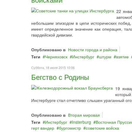
22 янв
автомоб
небольшим эпизодом в цепи исторических побед
имеет определенное значение как операция, та
гвардейской дивизии.
Опубликовано в
Новости города и района
Теги
Черняховск
Инстербург
штурм
взятие
Суббота, 18 июля 2015 10:06
Бегство с Родины
19 янва
который 
Инстербурге стал отчетливо слышен ураганный ого
Опубликовано в
Вторая мировая
Теги
Инстербург
Insterburg
Восточная Прусси
герт вандер
бургомистр
советские войска