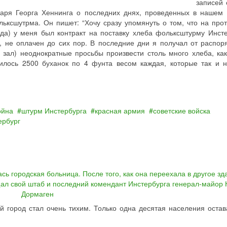
записей 
каря Георга Хеннинга о последних днях, проведенных в нашем
ьксшутрма. Он пишет: “Хочу сразу упомянуть о том, что на про
да) у меня был контракт на поставку хлеба фольксштурму Инсте
, не оплачен до сих пор. В последние дни я получал от распор
 зал) неоднократные просьбы произвести столь много хлеба, как
пилось 2500 буханок по 4 фунта весом каждая, которые так и 
ойна
штурм Инстербурга
красная армия
советские войска
ербург
 город стал очень тихим. Только одна десятая населения остав