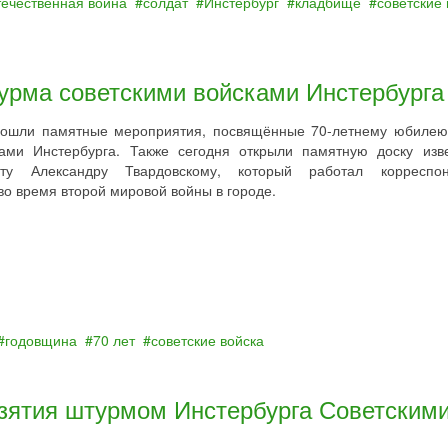
течественная война
солдат
Инстербург
кладбище
советские 
турма советскими войсками Инстербурга
рошли памятные мероприятия, посвящённые 70-летнему юбилею
ками Инстербурга. Также сегодня открыли памятную доску изв
ту Александру Твардовскому, который работал корреспон
во время второй мировой войны в городе.
годовщина
70 лет
советские войска
взятия штурмом Инстербурга Советским