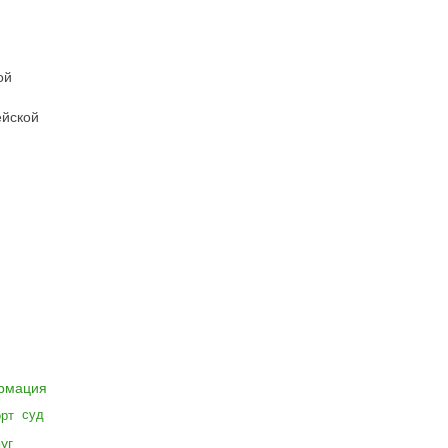
ой
ейской
рмация
суд
орт
уг