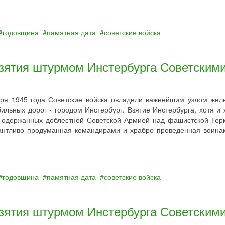
годовщина
памятная дата
советские войска
взятия штурмом Инстербурга Советским
аря 1945 года Советские войска овладели важнейшим узлом жел
ильных дорог - городом Инстербург. Взятие Инстербурга, хотя и 
, одержанных доблестной Советской Армией над фашистской Гер
лантливо продуманная командирами и храбро проведенная воина
годовщина
памятная дата
советские войска
взятия штурмом Инстербурга Советским