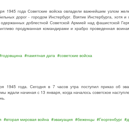
аря 1945 года Советские войска овладели важнейшим узлом жел
ильных дорог - городом Инстербург. Взятие Инстербурга, хотя и 
, одержанных доблестной Советской Армией над фашистской Гер
лантливо продуманная командирами и храбро проведенная воина
годовщина
памятная дата
советские войска
ря 1945 года. Сегодня в 7 часов утра поступил приказ об эва
мы ждали начиная с 13 января, когда началось советское наступле
нь.
я
вторая мировая война
эвакуация
беженцы
Георгенбург
д