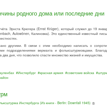
нчины родного дома или последние дни
чёта Эрнста Крюгера (Ernst Krüger), который служил до 19 янва
enbach, Aulowönen, Калиновка). Это единственный известный пис
рестностях.
ано другими. В связи с этим необходимо написать о сопроти
ыми подразделениями вермахта и фольксштурмовцами. Благо
а два дня, что позволило спасти множество жизней и имущества.
ауленбах
Инстербург
красная армия
советские войска
штур
район
урм
В ар