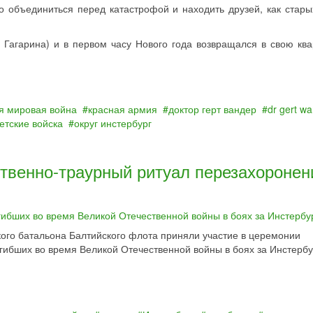
о объединиться перед катастрофой и находить друзей, как старых
. Гагарина) и в первом часу Нового года возвращался в свою ква
я мировая война
красная армия
доктор герт вандер
dr gert w
етские войска
округ инстербург
твенно-траурный ритуал перезахоронен
го батальона Балтийского флота приняли участие в церемонии
огибших во время Великой Отечественной войны в боях за Инстербу