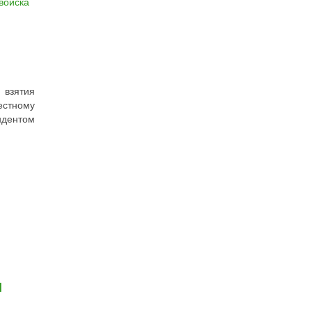
войска
 взятия
естному
дентом
и