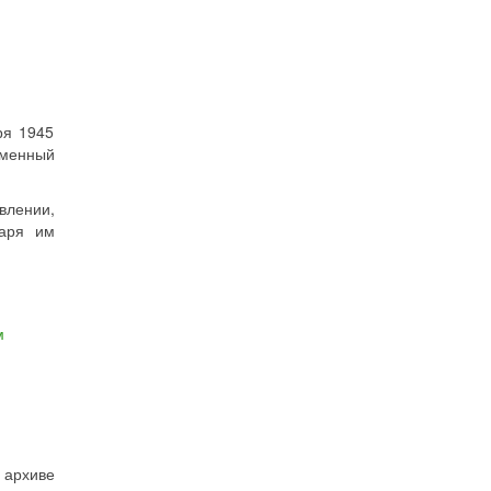
ря 1945
ьменный
влении,
даря им
м
хиве