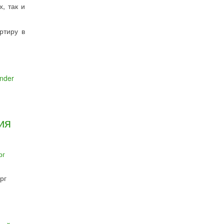
, так и
ртиру в
ander
ия
рг