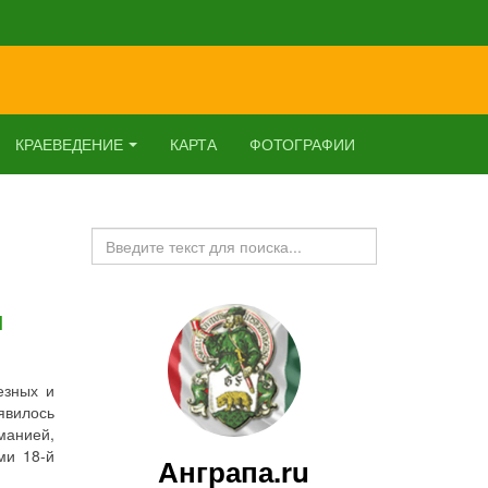
КРАЕВЕДЕНИЕ
КАРТА
ФОТОГРАФИИ
Искать...
и
езных и
явилось
манией,
ми 18-й
Анграпа.ru