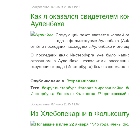
Воскресенье, 07 июня 2015 11:20
Как я оказался свидетелем ко
Ауленбаха
Следующий текст является копией от
года в фольксштурме Ауленбаха (Aul
отчёт о последних часах/днях в Ауленбахе и его ок
О последних днях Инстербурга уже было напис
оказанном в Ауленбахе несколькими рассеянн
окружение города (Инстербурга) было задержано н
Опубликовано в
Вторая мировая
Теги
округ инстербург
вторая мировая война
Инстербурга
поселок Калиновка
Черняховский 
Воскресенье, 07 июня 2015 11:07
Из Хлебопекарни в Фольксшт