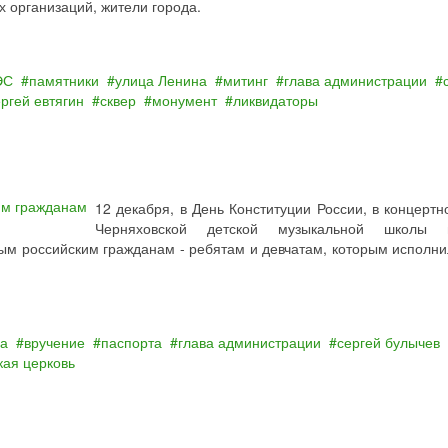
 организаций, жители города.
ЭС
памятники
улица Ленина
митинг
глава администрации
ргей евтягин
сквер
монумент
ликвидаторы
12 декабря, в День Конституции России, в концертн
Черняховской детской музыкальной школы 
м российским гражданам - ребятам и девчатам, которым исполни
ла
вручение
паспорта
глава администрации
сергей булычев
кая церковь