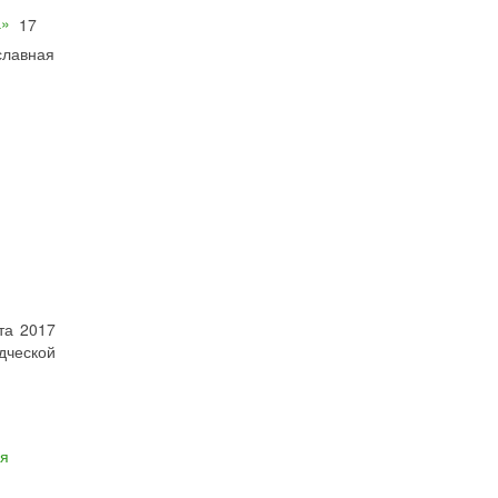
17
славная
та 2017
дческой
ая