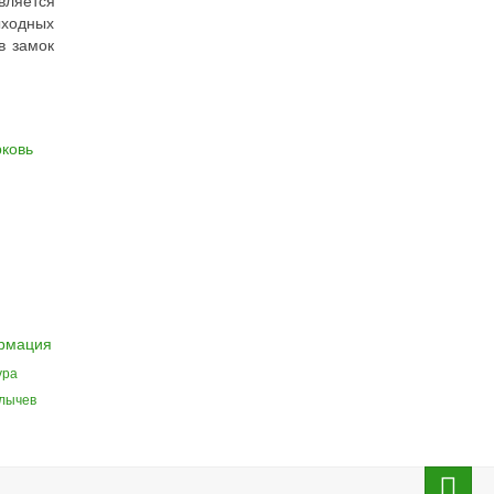
вляется
ыходных
в замок
рковь
рмация
ура
улычев