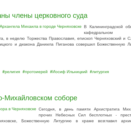
аны члены церковного суда
В Калининградской об
кафедральном с
та, в неделю Торжества Православия, епископ Черняховский и С
ицкого и диакона Даниила Пиганова совершил Божественную Л
религия
протоиерей
Иосиф Ильницкий
литургия
о-Михайловском соборе
Сегодня, в день памяти Архистратига Ми
прочих Небесных Сил бесплотных - прест
няховске, Божественную Литургию в храме возглавил архи