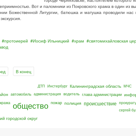
городе Черняховске, настоятелем которого я
еприимностью. Вот и паломники из Покровского храма в один из в
ании Божественной Литургии, батюшка и матушка проводили нас 
экскурсия.
протоиерей
Иосиф Ильницкий
храм
святомихайловская це
авод
ред
В конец
Калининградская область
ДТП
Инстербург
МЧС
айон
администрация
водитель
автомобиль
глава администрации
инфо
общество
пожар
полиция
происшествие
кража
прокурат
сергей б
ий городской округ