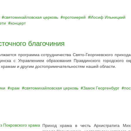
святомихайловская церковь
протоиерей
Иосиф Ильницкий
ети
концерт
точного благочиния
лжается программа сотрудничества Свято-Георгиевского прихода
инска с Управлением образования Правдинского городского ок
о храмам и другим достопримечательностям нашей области.
ики
храм
святомихайловская церковь
Замок Георгенбург
пос
Приход храма в честь Архистратига Ми