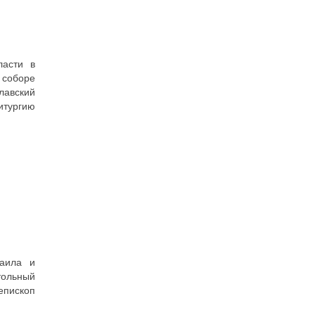
ласти в
оборе
лавский
итургию
хаила и
ольный
епископ