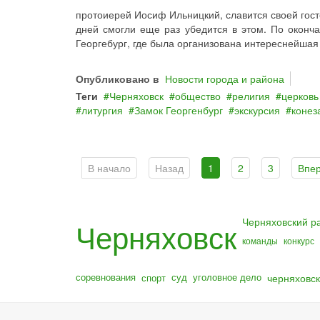
протоиерей Иосиф Ильницкий, славится своей гост
дней смогли еще раз убедится в этом. По оконч
Георгебург, где была организована интереснейшая 
Опубликовано в
Новости города и района
Теги
Черняховск
общество
религия
церковь
литургия
Замок Георгенбург
экскурсия
конез
В начало
Назад
1
2
3
Впе
Черняховский р
Черняховск
команды
конкурс
соревнования
суд
уголовное дело
черняховск
спорт