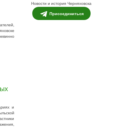
Новости и история Черняховска
Присоединиться
телей,
яховске
невинно
ных
ариях и
ыльской
астники
ажения,