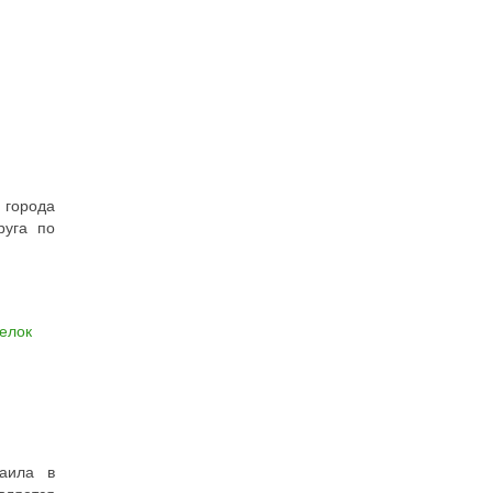
 города
руга по
елок
хаила в