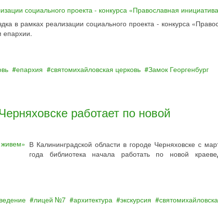
дка в рамках реализации социального проекта - конкурса «Право
 епархии.
овь
епархия
святомихайловская церковь
Замок Георгенбург
Черняховске работает по новой
В Калининградской области в городе Черняховске с мар
года библиотека начала работать по новой краеве
ведение
лицей №7
архитектура
экскурсия
святомихайловск