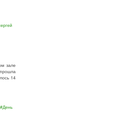
сергей
ом зале
прошла
лось 14
День