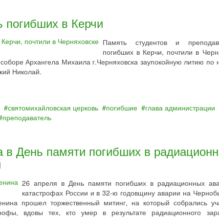
ь погибших в Керчи
Память студентов и преподава
погибших в Керчи, почтили в Черн
м соборе Архангела Михаила г.Черняховска заупокойную литию по 
кий Николай.
святомихайловская церковь
погибшие
глава администрации
преподаватель
а в День памяти погибших в радиацион
и
26 апреля в День памяти погибших в радиационных ав
катастрофах России и в 32-ю годовщину аварии на Черноб
енина прошел торжественный митинг, на который собрались уч
рофы, вдовы тех, кто умер в результате радиационного зар