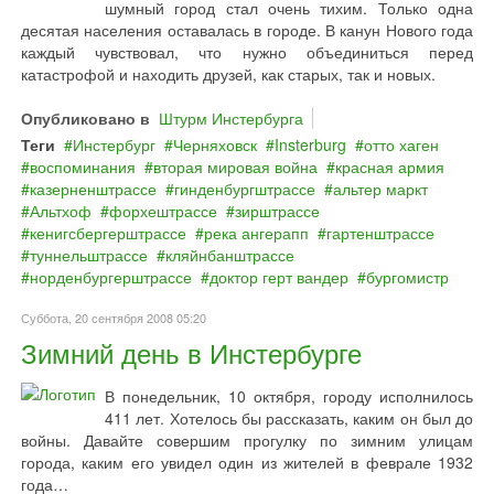
шумный город стал очень тихим. Только одна
десятая населения оставалась в городе. В канун Нового года
каждый чувствовал, что нужно объединиться перед
катастрофой и находить друзей, как старых, так и новых.
Опубликовано в
Штурм Инстербурга
Теги
Инстербург
Черняховск
Insterburg
отто хаген
воспоминания
вторая мировая война
красная армия
казерненштрассе
гинденбургштрассе
альтер маркт
Альтхоф
форхештрассе
зирштрассе
кенигсбергерштрассе
река ангерапп
гартенштрассе
туннельштрассе
кляйнбанштрассе
норденбургерштрассе
доктор герт вандер
бургомистр
Суббота, 20 сентября 2008 05:20
Зимний день в Инстербурге
В понедельник, 10 октября, городу исполнилось
411 лет. Хотелось бы рассказать, каким он был до
войны. Давайте совершим прогулку по зимним улицам
города, каким его увидел один из жителей в феврале 1932
года…