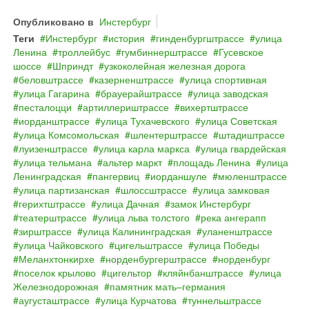
Опубликовано в
Инстербург
Теги
Инстербург
история
гинденбургштрассе
улица
Ленина
троллейбус
гумбиннерштрассе
Гусевское
шоссе
Шприндт
узкоколейная железная дорога
беловштрассе
казерненштрассе
улица спортивная
улица Гагарина
брауерайштрассе
улица заводская
песталоцци
артиллериштрассе
вихертштрассе
иорданштрассе
улица Тухачевского
улица Советская
улица Комсомольская
шлентерштрассе
штадиштрассе
луизенштрассе
улица карла маркса
улица гвардейская
улица тельмана
альтер маркт
площадь Ленина
улица
Ленинградская
пангервиц
иорданшуле
мюленштрассе
улица партизанская
шлоссштрассе
улица замковая
герихтштрассе
улица Дачная
замок Инстербург
театерштрассе
улица льва толстого
река ангерапп
зирштрассе
улица Калининградская
уланенштрассе
улица Чайковского
цигельштрассе
улица Победы
Меланхтонкирхе
норденбургерштрассе
норденбург
поселок крылово
цигельтор
кляйнбанштрассе
улица
Железнодорожная
памятник мать–германия
аугусташтрассе
улица Курчатова
туннельштрассе