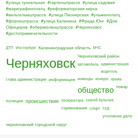
улица туннельная
гартенштрассе
улица садовая
маркграфенплатц
реформаторская кирха
вильгельмштрассе
улица Пионерская
ульменплатц
форхештрассе
улица Калинина
Фрида Юнг
Дом
Офицеров
обермюленштрассе
Черняховск
достопримечательности
Калининградская область
ДТП
Инстербург
МЧС
Черняховский район
Черняховск
администрация
автомобиль
водитель
команды
конкурс
глава администрации
информация
кража
общество
пожар
полиция
происшествие
сергей булычев
прокуратура
соревнования
суд
спорт
уголовное дело
черняховский городской округ