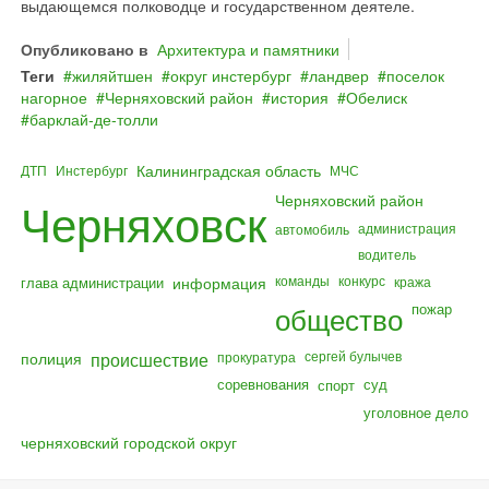
выдающемся полководце и государственном деятеле.
Опубликовано в
Архитектура и памятники
Теги
жиляйтшен
округ инстербург
ландвер
поселок
нагорное
Черняховский район
история
Обелиск
барклай‐де‐толли
Калининградская область
ДТП
Инстербург
МЧС
Черняховский район
Черняховск
администрация
автомобиль
водитель
команды
конкурс
глава администрации
информация
кража
общество
пожар
полиция
происшествие
сергей булычев
прокуратура
соревнования
суд
спорт
уголовное дело
черняховский городской округ