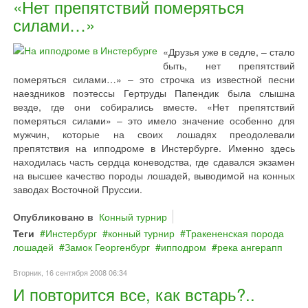
«Нет препятствий померяться
силами…»
«Друзья уже в седле, – стало
быть, нет препятствий
померяться силами…» – это строчка из известной песни
наездников поэтессы Гертруды Папендик была слышна
везде, где они собирались вместе. «Нет препятствий
померяться силами» – это имело значение особенно для
мужчин, которые на своих лошадях преодолевали
препятствия на ипподроме в Инстербурге. Именно здесь
находилась часть сердца коневодства, где сдавался экзамен
на высшее качество породы лошадей, выводимой на конных
заводах Восточной Пруссии.
Опубликовано в
Конный турнир
Теги
Инстербург
конный турнир
Тракененская порода
лошадей
Замок Георгенбург
ипподром
река ангерапп
Вторник, 16 сентября 2008 06:34
И повторится все, как встарь?..