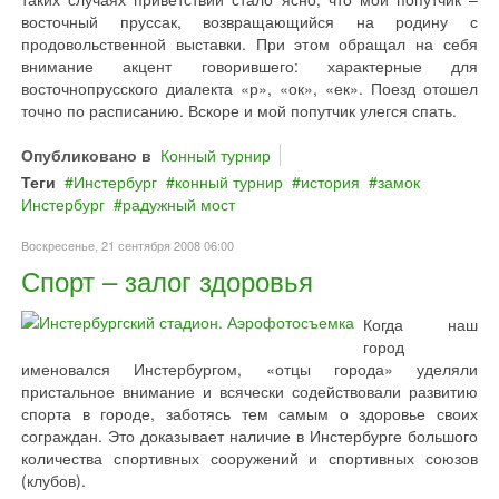
восточный пруссак, возвращающийся на родину с
продовольственной выставки. При этом обращал на себя
внимание акцент говорившего: характерные для
восточнопрусского диалекта «р», «ок», «ек». Поезд отошел
точно по расписанию. Вскоре и мой попутчик улегся спать.
Опубликовано в
Конный турнир
Теги
Инстербург
конный турнир
история
замок
Инстербург
радужный мост
Воскресенье, 21 сентября 2008 06:00
Спорт – залог здоровья
Когда наш
город
именовался Инстербургом, «отцы города» уделяли
пристальное внимание и всячески содействовали развитию
спорта в городе, заботясь тем самым о здоровье своих
сограждан. Это доказывает наличие в Инстербурге большого
количества спортивных сооружений и спортивных союзов
(клубов).