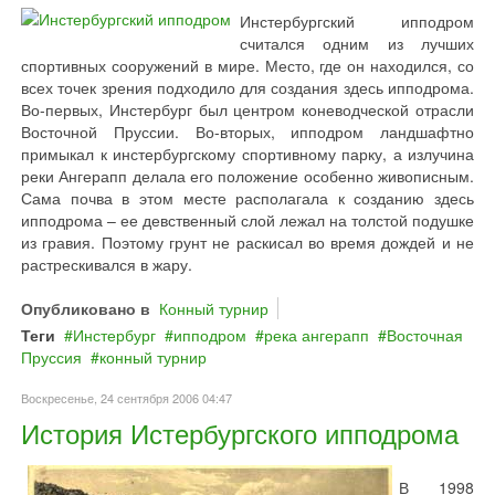
Инстербургский ипподром
считался одним из лучших
спортивных сооружений в мире. Место, где он находился, со
всех точек зрения подходило для создания здесь ипподрома.
Во-первых, Инстербург был центром коневодческой отрасли
Восточной Пруссии. Во-вторых, ипподром ландшафтно
примыкал к инстербургскому спортивному парку, а излучина
реки Ангерапп делала его положение особенно живописным.
Сама почва в этом месте располагала к созданию здесь
ипподрома – ее девственный слой лежал на толстой подушке
из гравия. Поэтому грунт не раскисал во время дождей и не
растрескивался в жару.
Опубликовано в
Конный турнир
Теги
Инстербург
ипподром
река ангерапп
Восточная
Пруссия
конный турнир
Воскресенье, 24 сентября 2006 04:47
История Истербургского ипподрома
В 1998