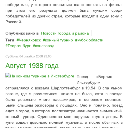
победителя, у которого появиться шанс поехать на финал,
при этом его результат должен быть лучшим среди
победителей из других стран, которые входят в одну зону с
Россией.
Опубликовано в
Новости города и района
Теги
Черняховск
конный турнир
кубок области
Георгенбург
конезавод
Суббота, 04 октября 2008 23:05
Август 1938 года
Поезд «Берлин –
Инстербург»
отправлялся с вокзала Шарлоттенбург в 19.54. В спа льном
вагоне, где я разместился, никого не было, хотя в поезде
было довольно много пассажиров, в основном военные.
Были слышны разговоры о лошадях. Оно и понятно, поезд
едет в город, в котором послезавтра начинается знаменитый
конный турнир. Одиночество мое нарушил стук в дверь. В
купе вошел довольно полный мужчина, и после обычных в
таких случаях приветствий стало ясно, что мой попутчик –