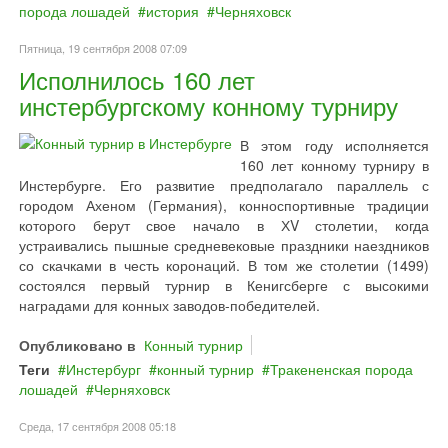
порода лошадей
история
Черняховск
Пятница, 19 сентября 2008 07:09
Исполнилось 160 лет
инстербургскому конному турниру
В этом году исполняется
160 лет конному турниру в
Инстербурге. Его развитие предполагало параллель с
городом Ахеном (Германия), конноспортивные традиции
которого берут свое начало в ХV столетии, когда
устраивались пышные средневековые праздники наездников
со скачками в честь коронаций. В том же столетии (1499)
состоялся первый турнир в Кенигсберге с высокими
наградами для конных заводов-победителей.
Опубликовано в
Конный турнир
Теги
Инстербург
конный турнир
Тракененская порода
лошадей
Черняховск
Среда, 17 сентября 2008 05:18