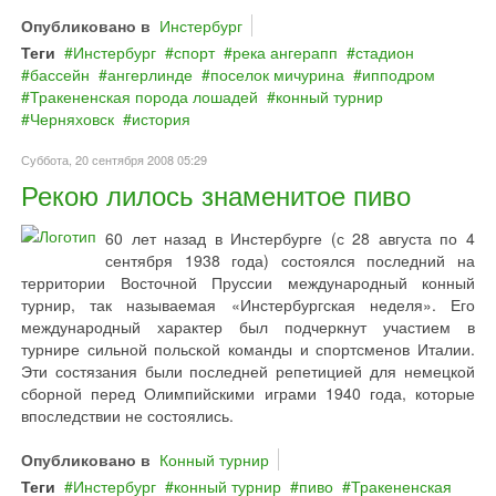
Опубликовано в
Инстербург
Теги
Инстербург
спорт
река ангерапп
стадион
бассейн
ангерлинде
поселок мичурина
ипподром
Тракененская порода лошадей
конный турнир
Черняховск
история
Суббота, 20 сентября 2008 05:29
Рекою лилось знаменитое пиво
60 лет назад в Инстербурге (с 28 августа по 4
сентября 1938 года) состоялся последний на
территории Восточной Пруссии международный конный
турнир, так называемая «Инстербургская неделя». Его
международный характер был подчеркнут участием в
турнире сильной польской команды и спортсменов Италии.
Эти состязания были последней репетицией для немецкой
сборной перед Олимпийскими играми 1940 года, которые
впоследствии не состоялись.
Опубликовано в
Конный турнир
Теги
Инстербург
конный турнир
пиво
Тракененская