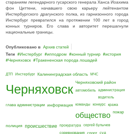
стараниям легендарного гусарского генерала Ханса Иоахима
фон Циттени, начавшего свою карьеру лейтенантом
Инстербургского драгунского полка, из гарнизонного города
Инстербург превратился на протяжении 100 лет в город
конных турниров. Его слава и авторитет перешагнули
национальные границы.
Опубликовано в
Архив статей
Теги
Инстербург
ипподром
конный турнир
история
Черняховск
Тракененская порода лошадей
Калининградская область
ДТП
Инстербург
МЧС
Черняховский район
Черняховск
администрация
автомобиль
водитель
команды
конкурс
глава администрации
информация
кража
общество
пожар
полиция
происшествие
сергей булычев
прокуратура
соревнования
суд
спорт