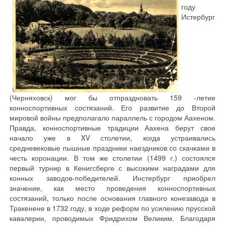
году
Истербург
(Черняховск) мог бы отпраздновать 159 -летие
конноспортивных состязаний. Его развитие до Второй
мировой войны предполагало параллель с городом Аахеном.
Правда, конноспортивные традиции Аахена берут свое
начало уже в XV столетии, когда устраивались
средневековые пышные праздники наездников со скачками в
честь коронации. В том же столетии (1499 г.) состоялся
первый турнир в Кенигсберге с высокими наградами для
конных заводов-победителей. Инстербург приобрел
значение, как место проведения конноспортивных
состязаний, только после основания главного конезавода в
Тракенене в 1732 году, в ходе реформ по усилению прусской
кавалерии, проводимых Фридрихом Великим. Благодаря