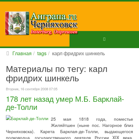
Главная
tags
карл фридрих шинкель
Материалы по тегу: карл
фридрих шинкель
Вторник, 16 сентября 2008 07:05
178 лет назад умер М.Б. Барклай-
де-Толли
25 мая 1818 года, поместье
Жиляйтшен (ныне пос. Нагорное близ
Черняховска). Карета Барклая-де-Толли, выдающегося
полководца, государственного деятеля России XIX века,