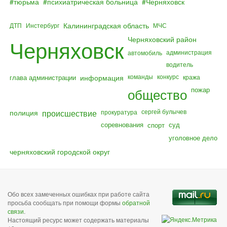
тюрьма
психиатрическая больница
Черняховск
Калининградская область
ДТП
Инстербург
МЧС
Черняховский район
Черняховск
администрация
автомобиль
водитель
команды
конкурс
глава администрации
информация
кража
общество
пожар
полиция
происшествие
сергей булычев
прокуратура
соревнования
суд
спорт
уголовное дело
черняховский городской округ
Обо всех замеченных ошибках при работе сайта
просьба сообщать при помощи формы
обратной
связи
.
Настоящий ресурс может содержать материалы