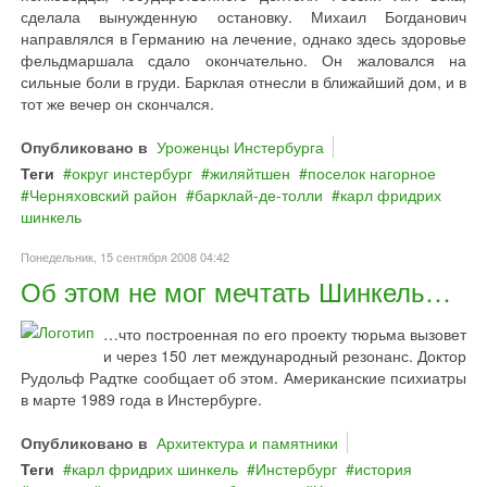
сделала вынужденную остановку. Михаил Богданович
направлялся в Германию на лечение, однако здесь здоровье
фельдмаршала сдало окончательно. Он жаловался на
сильные боли в груди. Барклая отнесли в ближайший дом, и в
тот же вечер он скончался.
Опубликовано в
Уроженцы Инстербурга
Теги
округ инстербург
жиляйтшен
поселок нагорное
Черняховский район
барклай‐де‐толли
карл фридрих
шинкель
Понедельник, 15 сентября 2008 04:42
Об этом не мог мечтать Шинкель…
…что построенная по его проекту тюрьма вызовет
и через 150 лет международный резонанс. Доктор
Рудольф Радтке сообщает об этом. Американские психиатры
в марте 1989 года в Инстербурге.
Опубликовано в
Архитектура и памятники
Теги
карл фридрих шинкель
Инстербург
история