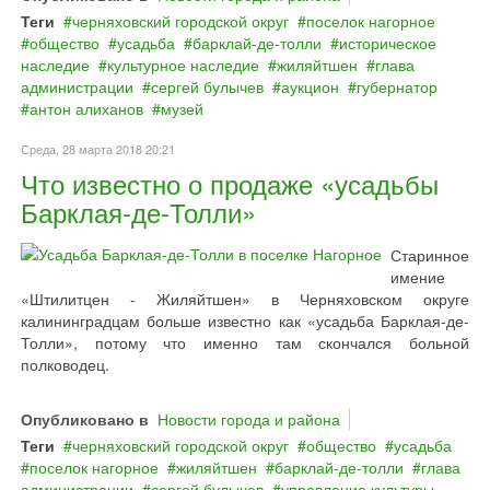
Теги
черняховский городской округ
поселок нагорное
общество
усадьба
барклай‐де‐толли
историческое
наследие
культурное наследие
жиляйтшен
глава
администрации
сергей булычев
аукцион
губернатор
антон алиханов
музей
Среда, 28 марта 2018 20:21
Что известно о продаже «усадьбы
Барклая-де-Толли»
Старинное
имение
«Штилитцен - Жиляйтшен» в Черняховском округе
калининградцам больше известно как «усадьба Барклая-де-
Толли», потому что именно там скончался больной
полководец.
Опубликовано в
Новости города и района
Теги
черняховский городской округ
общество
усадьба
поселок нагорное
жиляйтшен
барклай‐де‐толли
глава
администрации
сергей булычев
управление культуры