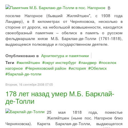
В
поселке Нагорное (бывший Жиляйтшен*, с 1938 года
Ландвер), в 8 километрах от Черняховска, несколько в
стороне от дороги, на небольшой возвышенности, находится
своеобразный памятник – обелиск в память о русском
фельдмаршале князе М.Б. Барклае-де-Толли (1761-1818),
выдающемся полководце и государственном деятеле.
Опубликовано в
Архитектура и памятники
Теги
жиляйтшен
округ инстербург
ландвер
поселок
нагорное
Черняховский район
история
Обелиск
барклай‐де‐толли
Вторник, 16 сентября 2008 07:05
178 лет назад умер М.Б. Барклай-
де-Толли
25 мая 1818 года, поместье
Жиляйтшен (ныне пос. Нагорное близ
Черняховска). Карета Барклая-де-Толли, выдающегося