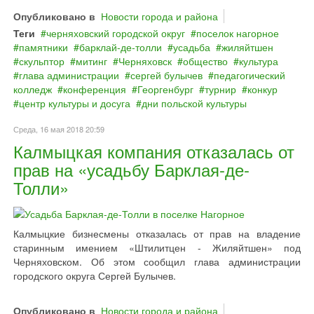
Опубликовано в
Новости города и района
Теги
черняховский городской округ
поселок нагорное
памятники
барклай‐де‐толли
усадьба
жиляйтшен
скульптор
митинг
Черняховск
общество
культура
глава администрации
сергей булычев
педагогический
колледж
конференция
Георгенбург
турнир
конкур
центр культуры и досуга
дни польской культуры
Среда, 16 мая 2018 20:59
Калмыцкая компания отказалась от
прав на «усадьбу Барклая-де-
Толли»
Калмыцкие бизнесмены отказалась от прав на владение
старинным имением «Штилитцен - Жиляйтшен» под
Черняховском. Об этом сообщил глава администрации
городского округа Сергей Булычев.
Опубликовано в
Новости города и района