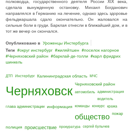
полководца, государственного деятеля России XIX века,
сделала вынужденную остановку. Михаил Богданович
направлялся в Германию на лечение, однако здесь здоровье
фельдмаршала сдало окончательно. Он жаловался на
сильные боли в груди. Барклая отнесли в ближайший дом, и в
тот же вечер он скончался.
Опубликовано в
Уроженцы Инстербурга
Теги
округ инстербург
жиляйтшен
поселок нагорное
Черняховский район
барклай‐де‐толли
карл фридрих
шинкель
Калининградская область
ДТП
Инстербург
МЧС
Черняховский район
Черняховск
администрация
автомобиль
водитель
команды
конкурс
глава администрации
информация
кража
общество
пожар
полиция
происшествие
сергей булычев
прокуратура