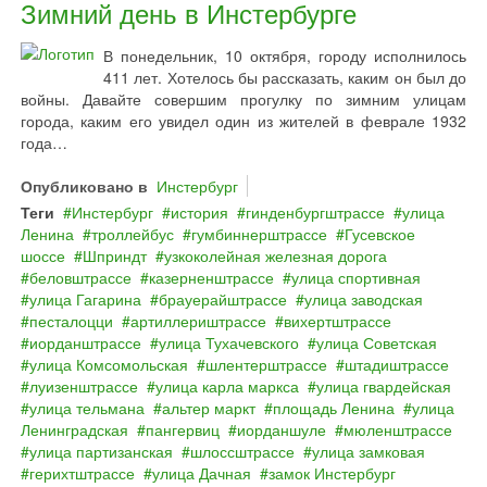
Зимний день в Инстербурге
В понедельник, 10 октября, городу исполнилось
411 лет. Хотелось бы рассказать, каким он был до
войны. Давайте совершим прогулку по зимним улицам
города, каким его увидел один из жителей в феврале 1932
года…
Опубликовано в
Инстербург
Теги
Инстербург
история
гинденбургштрассе
улица
Ленина
троллейбус
гумбиннерштрассе
Гусевское
шоссе
Шприндт
узкоколейная железная дорога
беловштрассе
казерненштрассе
улица спортивная
улица Гагарина
брауерайштрассе
улица заводская
песталоцци
артиллериштрассе
вихертштрассе
иорданштрассе
улица Тухачевского
улица Советская
улица Комсомольская
шлентерштрассе
штадиштрассе
луизенштрассе
улица карла маркса
улица гвардейская
улица тельмана
альтер маркт
площадь Ленина
улица
Ленинградская
пангервиц
иорданшуле
мюленштрассе
улица партизанская
шлоссштрассе
улица замковая
герихтштрассе
улица Дачная
замок Инстербург