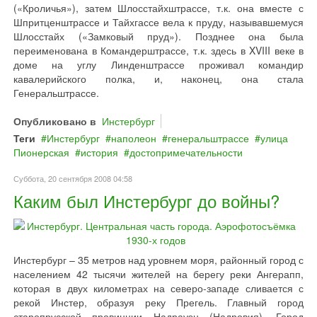
(«Кроличья»), затем Шлосстайхштрассе, т.к. она вместе с
Шпритценштрассе и Тайхгассе вела к пруду, называвшемуся
Шлосстайх («Замковый пруд»). Позднее она была
переименована в Командерштрассе, т.к. здесь в XVIII веке в
доме на углу Линденштрассе проживал командир
кавалерийского полка, и, наконец, она стала
Генеральштрассе.
Опубликовано в
Инстербург
Теги
Инстербург
наполеон
генеральштрассе
улица
Пионерская
история
достопримечательности
Суббота, 20 сентября 2008 04:58
Каким был Инстербург до войны?
Инстербург – 35 метров над уровнем моря, районный город с
населением 42 тысячи жителей на берегу реки Ангерапп,
которая в двух километрах на северо-западе сливается с
рекой Инстер, образуя реку Прегель. Главный город
старопрусской провинции Надрауэн (Надровия). Город