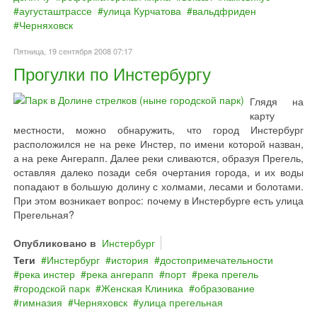
аугусташтрассе
улица Курчатова
вальдфриден
Черняховск
Пятница, 19 сентября 2008 07:17
Прогулки по Инстербургу
Глядя на
карту
местности, можно обнаружить, что город Инстербург
расположился не на реке Инстер, по имени которой назван,
а на реке Ангерапп. Далее реки сливаются, образуя Прегель,
оставляя далеко позади себя очертания города, и их воды
попадают в большую долину с холмами, лесами и болотами.
При этом возникает вопрос: почему в Инстербурге есть улица
Прегельная?
Опубликовано в
Инстербург
Теги
Инстербург
история
достопримечательности
река инстер
река ангерапп
порт
река прегель
городской парк
Женская Клиника
образование
гимназия
Черняховск
улица прегельная