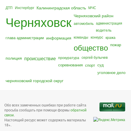
Калининградская область
ДТП
Инстербург
МЧС
Черняховский район
Черняховск
администрация
автомобиль
водитель
команды
конкурс
глава администрации
информация
кража
общество
пожар
полиция
происшествие
сергей булычев
прокуратура
соревнования
суд
спорт
уголовное дело
черняховский городской округ
Обо всех замеченных ошибках при работе сайта
просьба сообщать при помощи формы
обратной
связи
.
Настоящий ресурс может содержать материалы
18+.