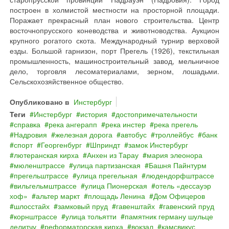
построен в холмистой местности на просторной площади.
Поражает прекрасный план нового строительства. Центр
восточнопрусского коневодства и животноводства. Аукцион
крупного рогатого скота. Международный турнир верховой
езды. Большой гарнизон, порт Прегель (1926), текстильная
промышленность, машиностроительный завод, мельничное
дело, торговля лесоматериалами, зерном, лошадьми.
Сельскохозяйственное общество.
Опубликовано в
Инстербург
Теги
Инстербург
история
достопримечательности
справка
река ангерапп
река инстер
река прегель
Надровия
железная дорога
автобус
троллейбус
банк
спорт
Георгенбург
Шприндт
замок Инстербург
лютеранская кирха
Анхен из Тарау
мария элеонора
мюленштрассе
улица партизанская
Башня Пайнтурм
прегельштрассе
улица прегельная
людендорфштрассе
вильгельмштрассе
улица Пионерская
отель «дессауэр
хоф»
альтер маркт
площадь Ленина
Дом Офицеров
шлосстайх
замковый пруд
гавенштайх
гавенский пруд
корнштрассе
улица тольятти
памятник герману шульце
делитчу
реформаторская кирха
вокзал
камсвикус