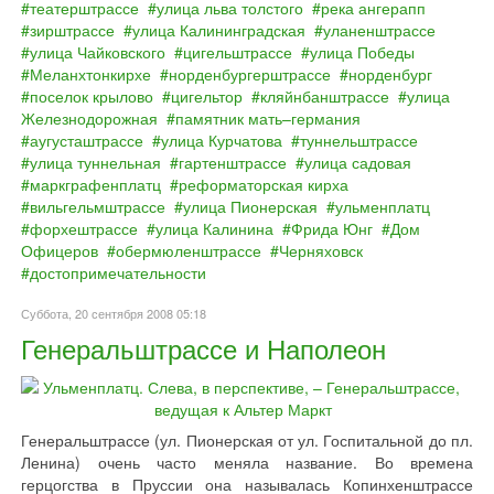
театерштрассе
улица льва толстого
река ангерапп
зирштрассе
улица Калининградская
уланенштрассе
улица Чайковского
цигельштрассе
улица Победы
Меланхтонкирхе
норденбургерштрассе
норденбург
поселок крылово
цигельтор
кляйнбанштрассе
улица
Железнодорожная
памятник мать–германия
аугусташтрассе
улица Курчатова
туннельштрассе
улица туннельная
гартенштрассе
улица садовая
маркграфенплатц
реформаторская кирха
вильгельмштрассе
улица Пионерская
ульменплатц
форхештрассе
улица Калинина
Фрида Юнг
Дом
Офицеров
обермюленштрассе
Черняховск
достопримечательности
Суббота, 20 сентября 2008 05:18
Генеральштрассе и Наполеон
Генеральштрассе (ул. Пионерская от ул. Госпитальной до пл.
Ленина) очень часто меняла название. Во времена
герцогства в Пруссии она называлась Копинхенштрассе