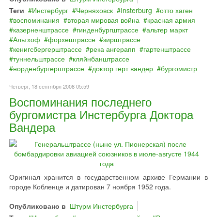
Теги
Инстербург
Черняховск
Insterburg
отто хаген
воспоминания
вторая мировая война
красная армия
казерненштрассе
гинденбургштрассе
альтер маркт
Альтхоф
форхештрассе
зирштрассе
кенигсбергерштрассе
река ангерапп
гартенштрассе
туннельштрассе
кляйнбанштрассе
норденбургерштрассе
доктор герт вандер
бургомистр
Четверг, 18 сентября 2008 05:59
Воспоминания последнего
бургомистра Инстербурга Доктора
Вандера
Оригинал хранится в государственном архиве Германии в
городе Кобленце и датирован 7 ноября 1952 года.
Опубликовано в
Штурм Инстербурга