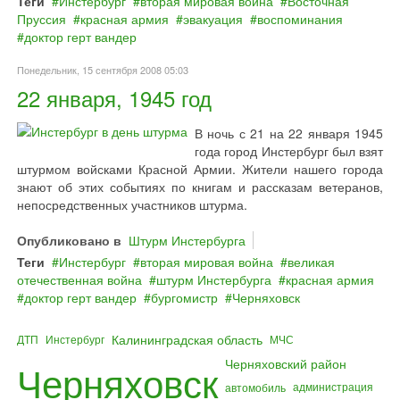
Теги
Инстербург
вторая мировая война
Восточная
Пруссия
красная армия
эвакуация
воспоминания
доктор герт вандер
Понедельник, 15 сентября 2008 05:03
22 января, 1945 год
В ночь с 21 на 22 января 1945
года город Инстербург был взят
штурмом войсками Красной Армии. Жители нашего города
знают об этих событиях по книгам и рассказам ветеранов,
непосредственных участников штурма.
Опубликовано в
Штурм Инстербурга
Теги
Инстербург
вторая мировая война
великая
отечественная война
штурм Инстербурга
красная армия
доктор герт вандер
бургомистр
Черняховск
Калининградская область
ДТП
Инстербург
МЧС
Черняховский район
Черняховск
администрация
автомобиль