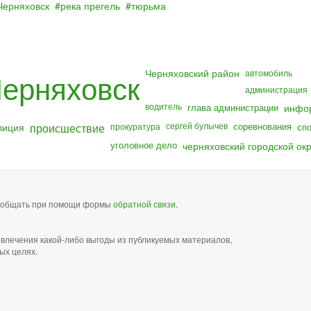
Черняховск
река прегель
тюрьма
Черняховский район
ерняховск
автомобиль
администрация
водитель
глава администрации
инфо
лиция
происшествие
сергей булычев
соревнования
прокуратура
сп
уголовное дело
черняховский городской окр
сообщать при помощи формы
обратной связи
.
звлечения какой-либо выгоды из публикуемых материалов,
ых целях.