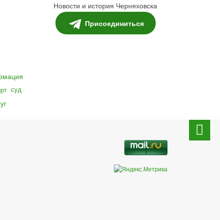
Новости и история Черняховска
Присоединиться
рмация
суд
орт
уг