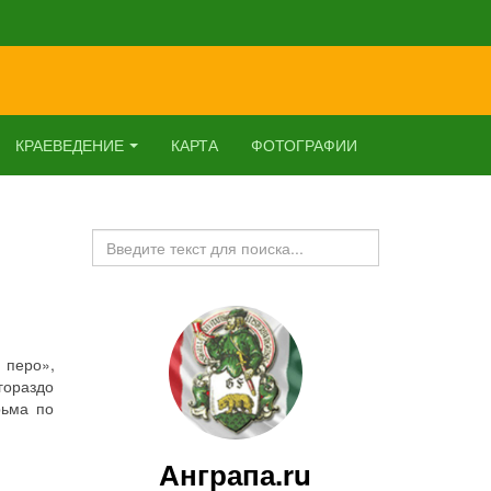
КРАЕВЕДЕНИЕ
КАРТА
ФОТОГРАФИИ
Искать...
 перо»,
гораздо
рьма по
Анграпа.ru