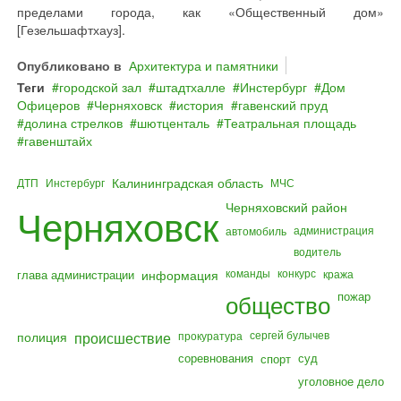
пределами города, как «Общественный дом»
[Гезельшафтхауз].
Опубликовано в
Архитектура и памятники
Теги
городской зал
штадтхалле
Инстербург
Дом
Офицеров
Черняховск
история
гавенский пруд
долина стрелков
шютценталь
Театральная площадь
гавенштайх
Калининградская область
ДТП
Инстербург
МЧС
Черняховский район
Черняховск
администрация
автомобиль
водитель
команды
конкурс
глава администрации
информация
кража
общество
пожар
полиция
происшествие
сергей булычев
прокуратура
соревнования
суд
спорт
уголовное дело