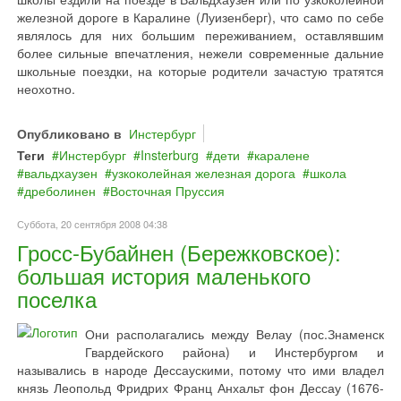
железной дороге в Каралине (Луизенберг), что само по себе
являлось для них большим переживанием, оставлявшим
более сильные впечатления, нежели современные дальние
школьные поездки, на которые родители зачастую тратятся
неохотно.
Опубликовано в
Инстербург
Теги
Инстербург
Insterburg
дети
каралене
вальдхаузен
узкоколейная железная дорога
школа
дреболинен
Восточная Пруссия
Суббота, 20 сентября 2008 04:38
Гросс-Бубайнен (Бережковское):
большая история маленького
поселка
Они располагались между Велау (пос.Знаменск
Гвардейского района) и Инстербургом и
назывались в народе Дессаускими, потому что ими владел
князь Леопольд Фридрих Франц Анхальт фон Дессау (1676-