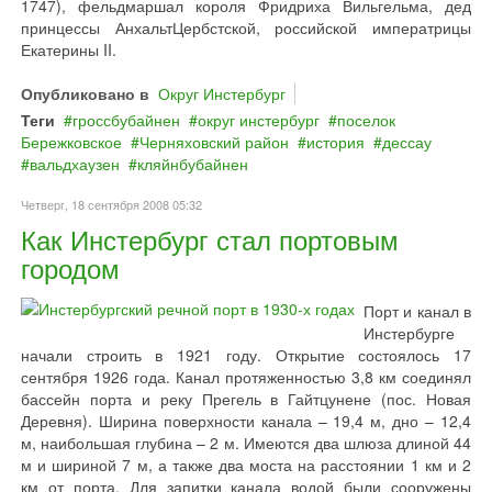
1747), фельдмаршал короля Фридриха Вильгельма, дед
принцессы АнхальтЦербстской, российской императрицы
Екатерины II.
Опубликовано в
Округ Инстербург
Теги
гроссбубайнен
округ инстербург
поселок
Бережковское
Черняховский район
история
дессау
вальдхаузен
кляйнбубайнен
Четверг, 18 сентября 2008 05:32
Как Инстербург стал портовым
городом
Порт и канал в
Инстербурге
начали строить в 1921 году. Открытие состоялось 17
сентября 1926 года. Канал протяженностью 3,8 км соединял
бассейн порта и реку Прегель в Гайтцунене (пос. Новая
Деревня). Ширина поверхности канала – 19,4 м, дно – 12,4
м, наибольшая глубина – 2 м. Имеются два шлюза длиной 44
м и шириной 7 м, а также два моста на расстоянии 1 км и 2
км от порта. Для запитки канала водой были сооружены