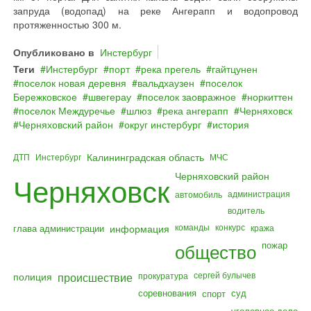
запруда (водопад) на реке Ангерапп и водопровод
протяженностью 300 м.
Опубликовано в
Инстербург
Теги
Инстербург
порт
река прегель
гайтцунен
поселок новая деревня
вальдхаузен
поселок
Бережковское
швегерау
поселок заовражное
норкиттен
поселок Междуречье
шлюз
река ангерапп
Черняховск
Черняховский район
округ инстербург
история
Калининградская область
ДТП
Инстербург
МЧС
Черняховский район
Черняховск
администрация
автомобиль
водитель
команды
конкурс
глава администрации
информация
кража
общество
пожар
полиция
происшествие
сергей булычев
прокуратура
соревнования
суд
спорт
уголовное дело