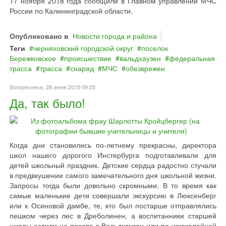
17 ноября 2018 года сообщили в Главном управлении МЧС
России по Калининградской области.
Опубликовано в
Новости города и района
Теги
черняховский городской округ
поселок
Бережковское
происшествие
вальдхаузен
федеральная
трасса
трасса
снаряд
МЧС
обезврежен
Воскресенье, 28 июня 2015 09:25
Да, так было!
Когда дни становились по-летнему прекрасны, директора
школ нашего дорогого Инстербурга подготавливали для
детей школьный праздник. Детские сердца радостно стучали
в предвкушении самого замечательного дня школьной жизни.
Запросы тогда были довольно скромными. В то время как
самые маленькие дети совершали экскурсию в Люксенберг
или к Осиновой дамбе, те, кто был постарше отправлялись
пешком через лес в Дреболинен, а воспитанники старшей
школы ездили на поезде в Вальдхаузен или по узкоколейной