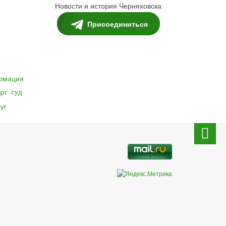
Новости и история Черняховска
Присоединиться
рмация
суд
орт
уг