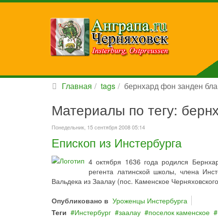
Главная
tags
бернхард фон занден бл
Материалы по тегу: берн
Понедельник, 15 сентября 2008 05:14
Епископ из Инстербурга
4 октября 1636 года родился Бернха
регента латинской школы, члена Инс
Вальдека из Заалау (пос. Каменское Черняховского
Опубликовано в
Уроженцы Инстербурга
Теги
Инстербург
заалау
поселок каменское