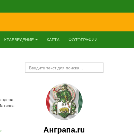
КРАЕВЕДЕНИЕ
КАРТА
ФОТОГРАФИИ
Искать...
андена,
Матиаса
Анграпа.ru
к