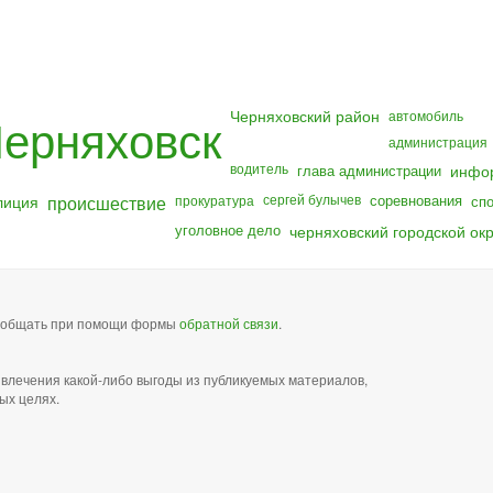
Черняховский район
ерняховск
автомобиль
администрация
водитель
глава администрации
инфо
лиция
происшествие
сергей булычев
соревнования
прокуратура
сп
уголовное дело
черняховский городской окр
сообщать при помощи формы
обратной связи
.
звлечения какой-либо выгоды из публикуемых материалов,
ых целях.