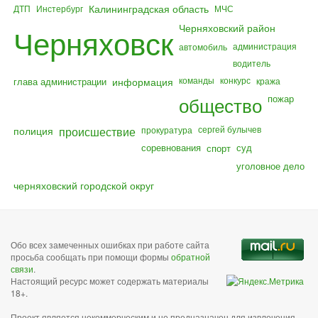
Калининградская область
ДТП
Инстербург
МЧС
Черняховский район
Черняховск
администрация
автомобиль
водитель
команды
конкурс
глава администрации
информация
кража
общество
пожар
полиция
происшествие
сергей булычев
прокуратура
соревнования
суд
спорт
уголовное дело
черняховский городской округ
Обо всех замеченных ошибках при работе сайта
просьба сообщать при помощи формы
обратной
связи
.
Настоящий ресурс может содержать материалы
18+.
Проект является некоммерческим и не предназначен для извлечения