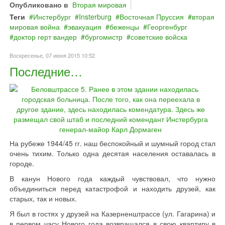
Опубликовано в
Вторая мировая
Теги
Инстербург
Insterburg
Восточная Пруссия
вторая
мировая война
эвакуация
беженцы
Георгенбург
доктор герт вандер
бургомистр
советские войска
Воскресенье, 07 июня 2015 10:52
Последние…
На рубеже 1944/45 гг. наш беспокойный и шумный город стал
очень тихим. Только одна десятая населения оставалась в
городе.
В канун Нового года каждый чувствовал, что нужно
объединиться перед катастрофой и находить друзей, как
старых, так и новых.
Я был в гостях у друзей на Казерненштрассе (ул. Гагарина) и
в первом часу Нового года возвращался в свою квартиру в