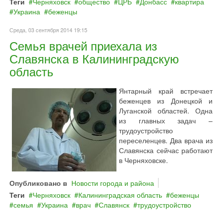
Теги
Черняховск
общество
ЦРБ
Донбасс
квартира
Украина
беженцы
Среда, 03 сентября 2014 19:15
Семья врачей приехала из
Славянска в Калининградскую
область
Янтарный край встречает
беженцев из Донецкой и
Луганской областей. Одна
из главных задач –
трудоустройство
переселенцев. Два врача из
Славянска сейчас работают
в Черняховске.
Опубликовано в
Новости города и района
Теги
Черняховск
Калининградская область
беженцы
семья
Украина
врач
Славянск
трудоустройство