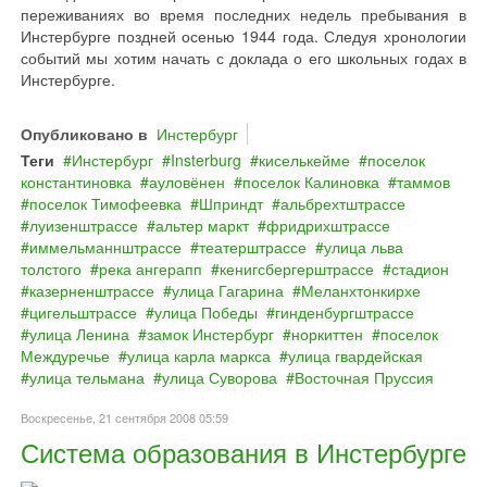
переживаниях во время последних недель пребывания в
Инстербурге поздней осенью 1944 года. Следуя хронологии
событий мы хотим начать с доклада о его школьных годах в
Инстербурге.
Опубликовано в
Инстербург
Теги
Инстербург
Insterburg
киселькейме
поселок
константиновка
ауловёнен
поселок Калиновка
таммов
поселок Тимофеевка
Шприндт
альбрехтштрассе
луизенштрассе
альтер маркт
фридрихштрассе
иммельманнштрассе
театерштрассе
улица льва
толстого
река ангерапп
кенигсбергерштрассе
стадион
казерненштрассе
улица Гагарина
Меланхтонкирхе
цигельштрассе
улица Победы
гинденбургштрассе
улица Ленина
замок Инстербург
норкиттен
поселок
Междуречье
улица карла маркса
улица гвардейская
улица тельмана
улица Суворова
Восточная Пруссия
Воскресенье, 21 сентября 2008 05:59
Система образования в Инстербурге