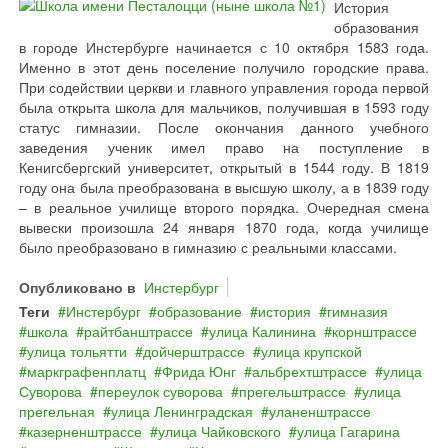
История
образования
в городе Инстербурге начинается с 10 октября 1583 года.
Именно в этот день поселение получило городские права.
При содействии церкви и главного управления города первой
была открыта школа для мальчиков, получившая в 1593 году
статус гимназии. После окончания данного учебного
заведения ученик имел право на поступление в
Кенигсбергский университет, открытый в 1544 году. В 1819
году она была преобразована в высшую школу, а в 1839 году
– в реальное училище второго порядка. Очередная смена
вывески произошла 24 января 1870 года, когда училище
было преобразовано в гимназию с реальными классами.
Опубликовано в
Инстербург
Теги
Инстербург
образование
история
гимназия
школа
райтбанштрассе
улица Калинина
корнштрассе
улица тольятти
дойчерштрассе
улица крупской
маркграфенплатц
Фрида Юнг
альбрехтштрассе
улица
Суворова
переулок суворова
прегельштрассе
улица
прегельная
улица Ленинградская
уланенштрассе
казерненштрассе
улица Чайковского
улица Гагарина