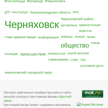
песталоцци
Шприндт
Черняховск
Калининградская область
ДТП
Инстербург
МЧС
Черняховский район
Черняховск
администрация
автомобиль
водитель
команды
конкурс
глава администрации
информация
кража
общество
пожар
полиция
происшествие
сергей булычев
прокуратура
соревнования
суд
спорт
уголовное дело
черняховский городской округ
Обо всех замеченных ошибках при работе сайта
просьба сообщать при помощи формы
обратной
связи
.
Настоящий ресурс может содержать материалы