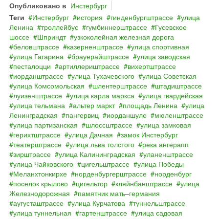
Опубликовано в
Инстербург
Теги
Инстербург
история
гинденбургштрассе
улица
Ленина
троллейбус
гумбиннерштрассе
Гусевское
шоссе
Шприндт
узкоколейная железная дорога
беловштрассе
казерненштрассе
улица спортивная
улица Гагарина
брауерайштрассе
улица заводская
песталоцци
артиллериштрассе
вихертштрассе
иорданштрассе
улица Тухачевского
улица Советская
улица Комсомольская
шлентерштрассе
штадиштрассе
луизенштрассе
улица карла маркса
улица гвардейская
улица тельмана
альтер маркт
площадь Ленина
улица
Ленинградская
пангервиц
иорданшуле
мюленштрассе
улица партизанская
шлоссштрассе
улица замковая
герихтштрассе
улица Дачная
замок Инстербург
театерштрассе
улица льва толстого
река ангерапп
зирштрассе
улица Калининградская
уланенштрассе
улица Чайковского
цигельштрассе
улица Победы
Меланхтонкирхе
норденбургерштрассе
норденбург
поселок крылово
цигельтор
кляйнбанштрассе
улица
Железнодорожная
памятник мать–германия
аугусташтрассе
улица Курчатова
туннельштрассе
улица туннельная
гартенштрассе
улица садовая