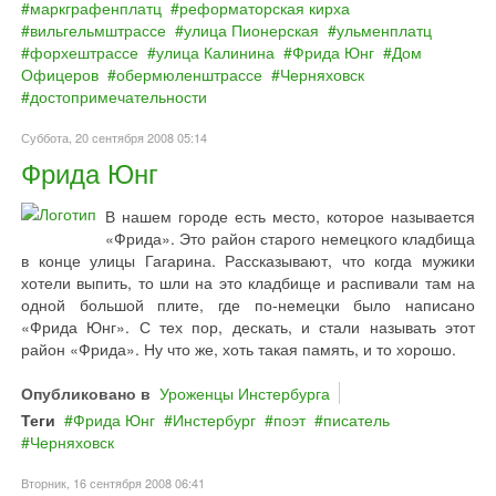
маркграфенплатц
реформаторская кирха
вильгельмштрассе
улица Пионерская
ульменплатц
форхештрассе
улица Калинина
Фрида Юнг
Дом
Офицеров
обермюленштрассе
Черняховск
достопримечательности
Суббота, 20 сентября 2008 05:14
Фрида Юнг
В нашем городе есть место, которое называется
«Фрида». Это район старого немецкого кладбища
в конце улицы Гагарина. Рассказывают, что когда мужики
хотели выпить, то шли на это кладбище и распивали там на
одной большой плите, где по-немецки было написано
«Фрида Юнг». С тех пор, дескать, и стали называть этот
район «Фрида». Ну что же, хоть такая память, и то хорошо.
Опубликовано в
Уроженцы Инстербурга
Теги
Фрида Юнг
Инстербург
поэт
писатель
Черняховск
Вторник, 16 сентября 2008 06:41