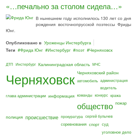
«…печально за столом сидела…»
В нынешнем году исполнилось 130 лет со дня
рождения восточнопрусской поэтессы Фриды
Юнг.
Опубликовано в
Уроженцы Инстербурга
Теги
Фрида Юнг
Инстербург
поэт
Черняховск
Калининградская область
ДТП
Инстербург
МЧС
Черняховский район
Черняховск
администрация
автомобиль
водитель
команды
конкурс
глава администрации
информация
кража
общество
пожар
полиция
происшествие
сергей булычев
прокуратура
соревнования
суд
спорт
уголовное дело