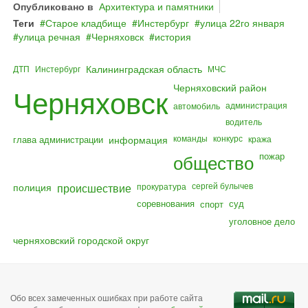
Опубликовано в
Архитектура и памятники
Теги
Старое кладбище
Инстербург
улица 22го января
улица речная
Черняховск
история
Калининградская область
ДТП
Инстербург
МЧС
Черняховский район
Черняховск
администрация
автомобиль
водитель
команды
конкурс
глава администрации
информация
кража
общество
пожар
полиция
происшествие
сергей булычев
прокуратура
соревнования
суд
спорт
уголовное дело
черняховский городской округ
Обо всех замеченных ошибках при работе сайта