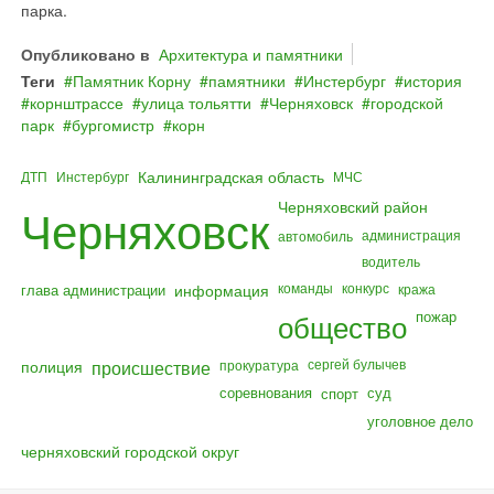
парка.
Опубликовано в
Архитектура и памятники
Теги
Памятник Корну
памятники
Инстербург
история
корнштрассе
улица тольятти
Черняховск
городской
парк
бургомистр
корн
Калининградская область
ДТП
Инстербург
МЧС
Черняховский район
Черняховск
администрация
автомобиль
водитель
команды
конкурс
глава администрации
информация
кража
общество
пожар
полиция
происшествие
сергей булычев
прокуратура
соревнования
суд
спорт
уголовное дело
черняховский городской округ